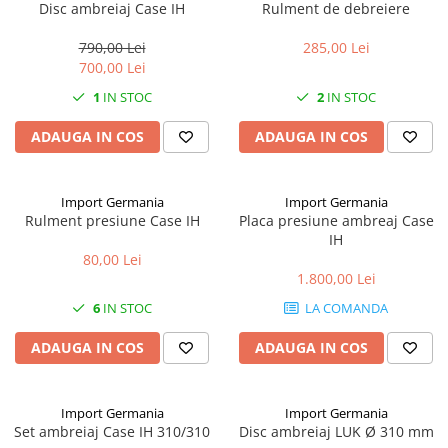
Mănuși
Disc ambreiaj Case IH
Rulment de debreiere
2.4.3. Prese de Balotat
1.5.3. Garnituri
790,00 Lei
285,00 Lei
Încălțăminte
2.4.4. Combine
700,00 Lei
3.9. Roti, role si echipamente
1.5.4. Piese de schimb pentru
de transport
1
IN STOC
2
IN STOC
motor si accesorii
2.4.5. Diverse
3.9.1. Roti din cauciuc
2.5. Zootehnie
ADAUGA IN COS
ADAUGA IN COS
1.5.5. Pistoane & camasi piston
2.5.1. Adapatori
1.5.6. Răcire
Import Germania
Import Germania
Rulment presiune Case IH
Placa presiune ambreaj Case
2.5.2. Garduri electrice
1.5.7. Filtre
IH
80,00 Lei
2.5.3 Accesorii animale
1.800,00 Lei
1.5.8. Esapamente
6
IN STOC
LA COMANDA
2.5.4. Accesorii insilozare si
1.5.9. Chiulasa si supape
malaxoare furaje
ADAUGA IN COS
ADAUGA IN COS
1.5.10. Distributie si accesorii
BCS
1.6. Electrice
Import Germania
Import Germania
Deutz-Fahr
Set ambreiaj Case IH 310/310
Disc ambreiaj LUK Ø 310 mm