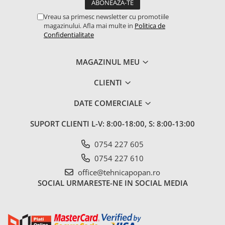
1.7.2. Placute de frana
Vreau sa primesc newsletter cu promotiile
magazinului. Afla mai multe in
Politica de
1.7.3. Simeringuri sistem franare
Confidentialitate
1.7.4. Piese si accesorii frana
MAGAZINUL MEU
1.7.5. O-ring frana
CLIENTI
1.8. Transmisie
DATE COMERCIALE
1.8.1. Prize de putere
SUPORT CLIENTI
L-V: 8:00-18:00, S: 8:00-13:00
1.8.2. Cutii viteze
0754 227 605
0754 227 610
1.8.3. Ambreiaje
office@tehnicapopan.ro
SOCIAL
URMARESTE-NE IN SOCIAL MEDIA
1.8.4. Transmisie punte spate
1.8.5. Transmisie punte fața 2 WD
(2x4)