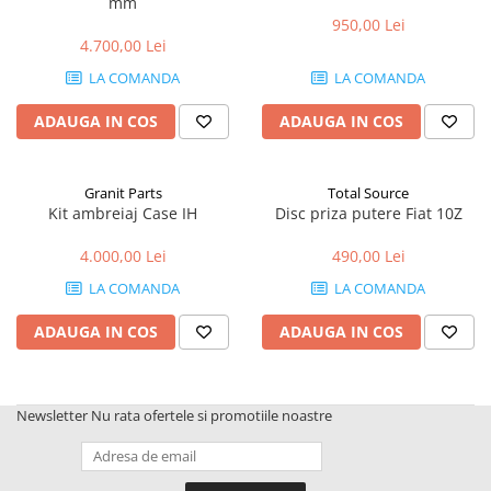
mm
1.6.1. Acumulatori
950,00 Lei
Kuhn
4.700,00 Lei
1.6.2. Alternatoare
2.6. Incarcatoare frontale
LA COMANDA
LA COMANDA
1.6.3. Instalații de Iluminat
2.6.1. Echipamente atasabile
ADAUGA IN COS
ADAUGA IN COS
1.6.4. Demaroare
2.6.2. Piese de schimb si accesorii
2.7. Roti, anvelope & jante
Granit Parts
Total Source
1.6.8. Echipamente & aparate de
Kit ambreiaj Case IH
Disc priza putere Fiat 10Z
masurare/testare
2.7.1. Cauciucuri
4.000,00 Lei
490,00 Lei
1.6.5. Întrerupătoare
LA COMANDA
LA COMANDA
2.7.2. Camere
1.6.6 Priza & Stechere
ADAUGA IN COS
ADAUGA IN COS
2.7.3. Accesorii
1.6.7. Diverse
1.7. Sisteme de franare
Newsletter
Nu rata ofertele si promotiile noastre
1.7.1 Cablu frana