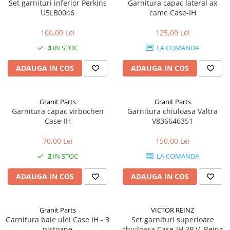
Set garnituri inferior Perkins
Garnitura capac lateral ax
U5LB0046
came Case-IH
1.5.2. Cuzineti si accesorii
100,00 Lei
125,00 Lei
1.5.3. Garnituri
3
IN STOC
LA COMANDA
ADAUGA IN COS
ADAUGA IN COS
1.5.4. Piese de schimb pentru
motor si accesorii
Granit Parts
Granit Parts
1.5.5. Pistoane & camasi piston
Garnitura capac virbochen
Garnitura chiuloasa Valtra
Case-IH
V836646351
1.5.6. Răcire
70,00 Lei
150,00 Lei
1.5.7. Filtre
2
IN STOC
LA COMANDA
1.5.8. Esapamente
ADAUGA IN COS
ADAUGA IN COS
1.5.9. Chiulasa si supape
Granit Parts
VICTOR REINZ
Garnitura baie ulei Case IH - 3
Set garnituri superioare
1.5.10. Distributie si accesorii
pistoane
chiuloasa Case-IH 3P V. Reinz