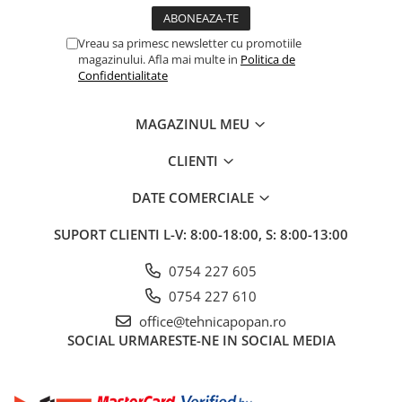
1.7.1 Cablu frana
Vreau sa primesc newsletter cu promotiile
magazinului. Afla mai multe in
Politica de
1.7.2. Placute de frana
Confidentialitate
1.7.3. Simeringuri sistem franare
MAGAZINUL MEU
1.7.4. Piese si accesorii frana
CLIENTI
1.7.5. O-ring frana
DATE COMERCIALE
1.8. Transmisie
SUPORT CLIENTI
L-V: 8:00-18:00, S: 8:00-13:00
1.8.1. Prize de putere
0754 227 605
0754 227 610
1.8.2. Cutii viteze
office@tehnicapopan.ro
SOCIAL
URMARESTE-NE IN SOCIAL MEDIA
1.8.3. Ambreiaje
1.8.4. Transmisie punte spate