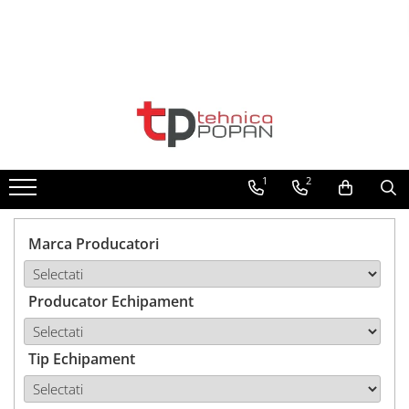
Toate Produsele
1. Piese & Accesorii Tractoare
1.1. Cabina & Caroserie
1
2
1.1.1. Geamuri
1.1.2. Piese caroserie
Marca Producatori
1.1.3. Embleme & Abtibilduri
Producator Echipament
1.1.4. Climatizare si accesorii
1.2. Piese cu Prindere în 3
Puncte si mecanism de ridicare
Tip Echipament
1.2.1. Prindere in 3 puncte