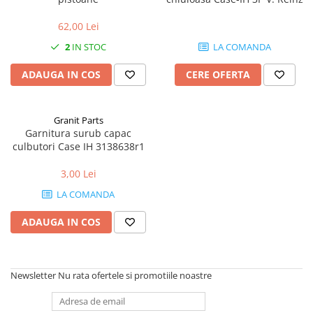
1.6. Electrice
62,00 Lei
1.6.1. Acumulatori
2
IN STOC
LA COMANDA
ADAUGA IN COS
CERE OFERTA
1.6.2. Alternatoare
1.6.3. Instalații de Iluminat
Granit Parts
Garnitura surub capac
1.6.4. Demaroare
culbutori Case IH 3138638r1
1.6.8. Echipamente & aparate de
3,00 Lei
masurare/testare
LA COMANDA
1.6.5. Întrerupătoare
ADAUGA IN COS
1.6.6 Priza & Stechere
Newsletter
Nu rata ofertele si promotiile noastre
1.6.7. Diverse
1.7. Sisteme de franare