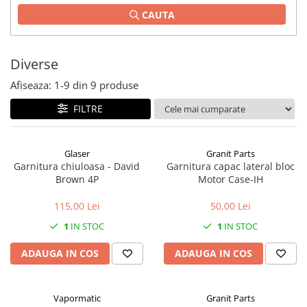
CAUTA
1.2.2. Mecanism de ridicare -
Tiranti si accesorii
1.3. Scaune & Accesorii
Diverse
Afiseaza:
1-
9
din
9
produse
1.3.1. Scaune
FILTRE
1.4. Sisteme hidraulice pentru
tractoare
Glaser
Granit Parts
1.4.1. Pompe hidraulice
Garnitura chiuloasa - David
Garnitura capac lateral bloc
Brown 4P
Motor Case-IH
1.4.2. Joystick
115,00 Lei
50,00 Lei
1.4.3. Distribuitoare
1
IN STOC
1
IN STOC
1.4.4. Cilindri si accesorii
ADAUGA IN COS
ADAUGA IN COS
1.5. Motoare
Vapormatic
Granit Parts
1.5.1. Combustibili