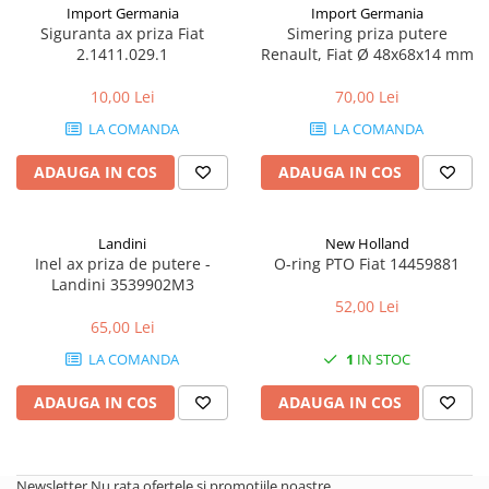
Mănuși
2.4.3. Prese de Balotat
Import Germania
Import Germania
Siguranta ax priza Fiat
Simering priza putere
1.5.3. Garnituri
Încălțăminte
2.1411.029.1
Renault, Fiat Ø 48x68x14 mm
2.4.4. Combine
3.9. Roti, role si echipamente
1.5.4. Piese de schimb pentru
10,00 Lei
70,00 Lei
de transport
motor si accesorii
2.4.5. Diverse
LA COMANDA
LA COMANDA
3.9.1. Roti din cauciuc
2.5. Zootehnie
1.5.5. Pistoane & camasi piston
ADAUGA IN COS
ADAUGA IN COS
2.5.1. Adapatori
1.5.6. Răcire
Landini
New Holland
2.5.2. Garduri electrice
1.5.7. Filtre
Inel ax priza de putere -
O-ring PTO Fiat 14459881
Landini 3539902M3
2.5.3 Accesorii animale
52,00 Lei
1.5.8. Esapamente
65,00 Lei
2.5.4. Accesorii insilozare si
LA COMANDA
1
IN STOC
1.5.9. Chiulasa si supape
malaxoare furaje
ADAUGA IN COS
ADAUGA IN COS
1.5.10. Distributie si accesorii
BCS
1.6. Electrice
Deutz-Fahr
Newsletter
Nu rata ofertele si promotiile noastre