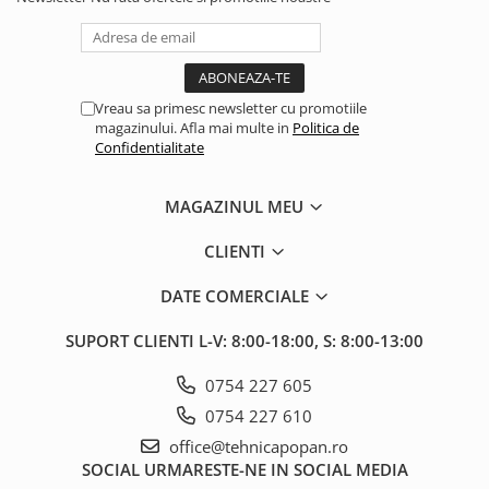
1.6.1. Acumulatori
Kuhn
1.6.2. Alternatoare
2.6. Incarcatoare frontale
1.6.3. Instalații de Iluminat
Vreau sa primesc newsletter cu promotiile
2.6.1. Echipamente atasabile
magazinului. Afla mai multe in
Politica de
Confidentialitate
1.6.4. Demaroare
2.6.2. Piese de schimb si accesorii
2.7. Roti, anvelope & jante
MAGAZINUL MEU
1.6.8. Echipamente & aparate de
masurare/testare
2.7.1. Cauciucuri
CLIENTI
1.6.5. Întrerupătoare
DATE COMERCIALE
2.7.2. Camere
1.6.6 Priza & Stechere
SUPORT CLIENTI
L-V: 8:00-18:00, S: 8:00-13:00
2.7.3. Accesorii
1.6.7. Diverse
0754 227 605
1.7. Sisteme de franare
0754 227 610
office@tehnicapopan.ro
1.7.1 Cablu frana
SOCIAL
URMARESTE-NE IN SOCIAL MEDIA