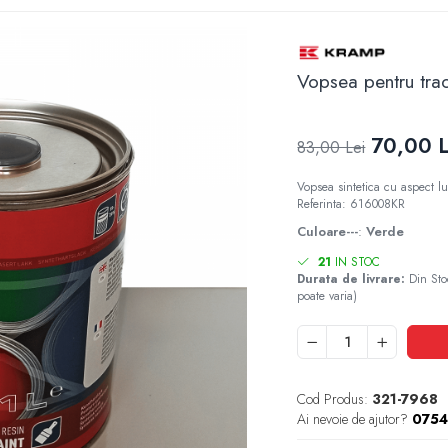
Vopsea pentru trac
70,00 L
83,00 Lei
Vopsea sintetica cu aspect lu
Referinta: 616008KR
Culoare---
:
Verde
21
IN STOC
Durata de livrare:
Din Sto
poate varia)
Cod Produs:
321-7968
Ai nevoie de ajutor?
0754