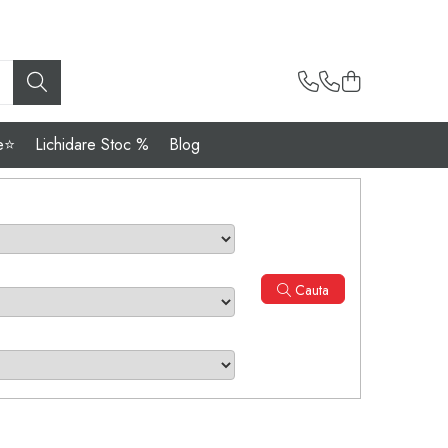
e⭐
Lichidare Stoc %
Blog
Cauta