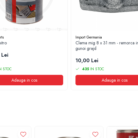
rts
Import Germania
nitro
Clema mig 8 x 31 mm - remorca im
gunoi grajd
 Lei
10,00 Lei
N STOC
435
IN STOC
Adauga in cos
Adauga in cos