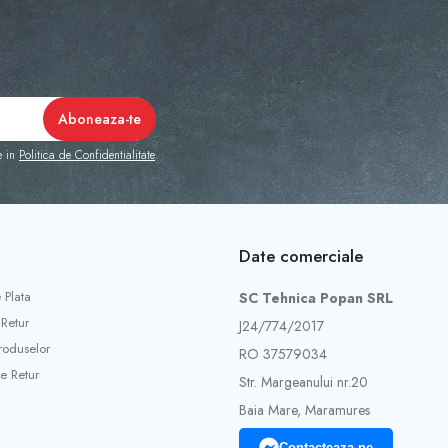
e in
Politica de Confidentialitate
Date comerciale
 Plata
SC Tehnica Popan SRL
 Retur
J24/774/2017
roduselor
RO 37579034
e Retur
Str. Margeanului nr.20
Baia Mare, Maramures
Contacteaza-ne