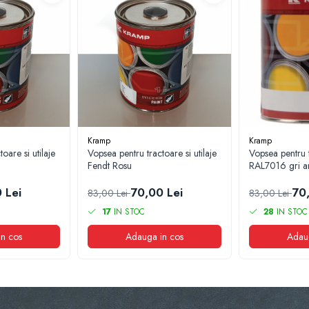
Kramp
Kramp
oare si utilaje
Vopsea pentru tractoare si utilaje
Vopsea pentru t
Fendt Rosu
RAL7016 gri an
 Lei
70,00 Lei
70
83,00 Lei
83,00 Lei
17
IN STOC
28
IN STOC
n cos
Adauga in cos
Adau