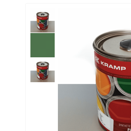
1.2.2. Mecanism de ridicare - Tiranti si
accesorii
1.3. Scaune & Accesorii
1.3.1. Scaune
1.4. Sisteme hidraulice pentru
tractoare
1.4.1. Pompe hidraulice
1.4.2. Joystick
1.4.3. Distribuitoare
1.4.4. Cilindri si accesorii
1.5. Motoare
1.5.1. Combustibili