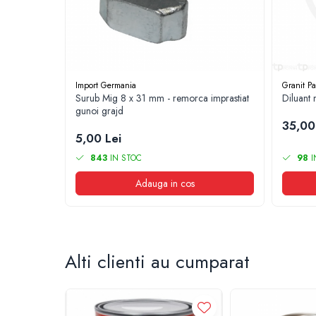
1.8.5. Transmisie punte fața 2 WD (2x4)
1.8.6. Transmisie punte fața 4 WD (4x4)
1.8.7. Direcție
Import Germania
Granit Pa
Surub Mig 8 x 31 mm - remorca imprastiat
Diluant 
gunoi grajd
1.8.8. Cabluri ambreiaj și transmisie
35,00
5,00 Lei
1.8.9. Pompe ambreiaj
843
IN STOC
98
I
1.8.10. Volante
Adauga in cos
1.8.11. Ambreaje lamelare și elastice
2. Piese Utilaje Agricole
Alti clienti au cumparat
2.1. Prelucrarea Solului
2.1.1. Semănătoare