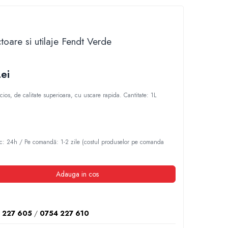
toare si utilaje Fendt Verde
ei
cios, de calitate superioara, cu uscare rapida. Cantitate: 1L
c: 24h / Pe comandă: 1-2 zile (costul produselor pe comanda
Adauga in cos
 227 605
/
0754 227 610