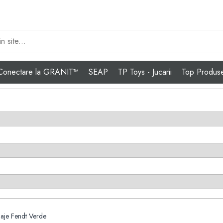
Conectare la GRANIT™
SEAP
TP Toys - Jucarii
Top Produs
ilaje Fendt Verde