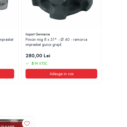
Import Germania
Import Germ
prastiat
Pinion mig 8 x 31* - Ø 40 - remorca
Cablu joyst
imprastiat gunoi grajd
L=2000 mm
280,00 Lei
150,00 
3
IN STOC
10
IN S
Adauga in cos