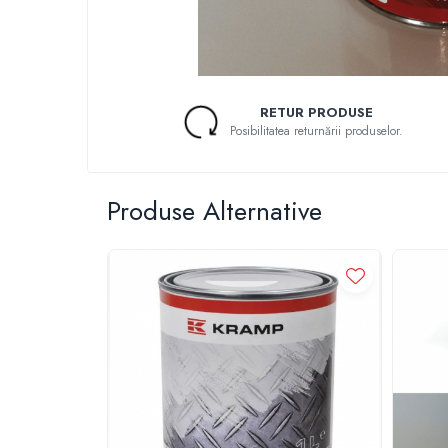
1.5.2. Cuzineti si accesorii
1.5.3. Garnituri
RETUR PRODUSE
Posibilitatea returnării produselor.
1.5.4. Piese de schimb pentru motor si
accesorii
Produse Alternative
1.5.5. Pistoane & camasi piston
1.5.6. Răcire
1.5.7. Filtre
1.5.8. Esapamente
1.5.9. Chiulasa si supape
1.5.10. Distributie si accesorii