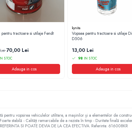
kynita
pentru tractoare si utilaje Fendt
Vopsea pentru tractoare si utilaje Di
D506
70,00 Lei
13,00 Lei
 Lei
N STOC
98
IN STOC
Adauga in cos
Adauga in cos
tă pentru vopsirea vehiculelor utilitare, a mașinilor și a elementelor de construc
arte stabilă - Calități remarcabile de a rezista în timp - Duritate finală excelen
FERINTA SI POATE DEVIA DE LA CEA EFECTIVA. Referinta: 616008KR