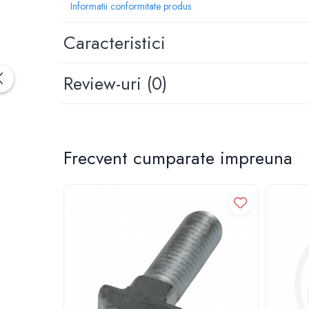
Informatii conformitate produs
1.7.1 Cablu frana
Caracteristici
1.7.2. Placute de frana
Review-uri
(0)
1.7.3. Simeringuri sistem franare
1.7.4. Piese si accesorii frana
1.7.5. O-ring frana
Frecvent cumparate impreuna
1.8. Transmisie
1.8.1. Prize de putere
1.8.2. Cutii viteze
1.8.3. Ambreiaje
1.8.4. Transmisie punte spate