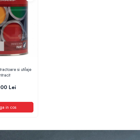
ractoare si utilaje
tracit
,00 Lei
ga in cos