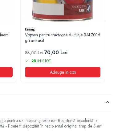
Kramp
Kramp
luant
Vopsea pentru tractoare si utilaje RAL7016
Vopsea pentru 
gri antracit
vopsea Fendt 
70,00 Lei
55,00 Lei
83,00 Lei
28
IN STOC
LA COMAN
Adauga in cos
ție pentru uz interior și exterior. Rezistență excelentă la
tă - Poate fi depozitat în recipientul original timp de 3 ani