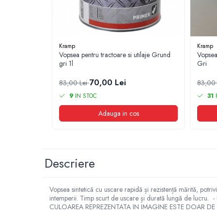
1.6. Electrice
1.6.1. Acumulatori
Kramp
Kramp
1.6.2. Alternatoare
Vopsea pentru tractoare si utilaje Grund
Vopsea 
gri 1l
Gri
1.6.3. Instalații de Iluminat
70,00 Lei
83,00 Lei
83,00
9
IN STOC
31
I
1.6.4. Demaroare
Adauga in cos
1.6.8. Echipamente & aparate de
masurare/testare
1.6.5. Întrerupătoare
Descriere
1.6.6 Priza & Stechere
Vopsea sintetică cu uscare rapidă și rezistență mărită, potrivi
1.6.7. Diverse
intemperii. Timp scurt de uscare și durată lungă de lucru. - Fo
CULOAREA REPREZENTATA IN IMAGINE ESTE DOAR DE RE
1.7. Sisteme de franare