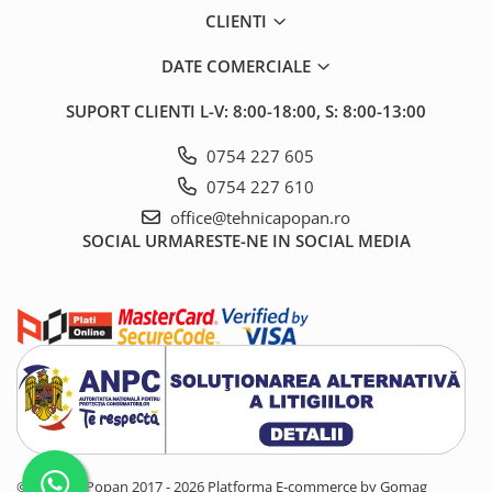
CLIENTI
1.5.2. Cuzineti si accesorii
DATE COMERCIALE
1.5.3. Garnituri
SUPORT CLIENTI
L-V: 8:00-18:00, S: 8:00-13:00
1.5.4. Piese de schimb pentru
0754 227 605
motor si accesorii
0754 227 610
office@tehnicapopan.ro
1.5.5. Pistoane & camasi piston
SOCIAL
URMARESTE-NE IN SOCIAL MEDIA
1.5.6. Răcire
1.5.7. Filtre
1.5.8. Esapamente
1.5.9. Chiulasa si supape
1.5.10. Distributie si accesorii
© Tehnica Popan 2017 - 2026
Platforma E-commerce by Gomag