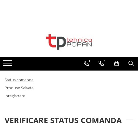
Toate Produsele
1. Piese & Accesorii Tractoare
1.1. Cabina & Caroserie
1
2
1.1.1. Geamuri
1.1.2. Piese caroserie
Status comanda
Produse Salvate
1.1.3. Embleme & Abtibilduri
Inregistrare
1.1.4. Climatizare si accesorii
1.2. Piese cu Prindere în 3
VERIFICARE STATUS COMANDA
Puncte si mecanism de ridicare
1.2.1. Prindere in 3 puncte