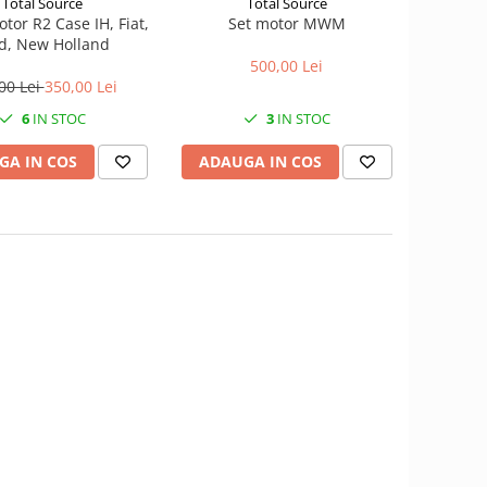
Total Source
Total Source
tor R2 Case IH, Fiat,
Set motor MWM
d, New Holland
500,00 Lei
00 Lei
350,00 Lei
6
IN STOC
3
IN STOC
GA IN COS
ADAUGA IN COS