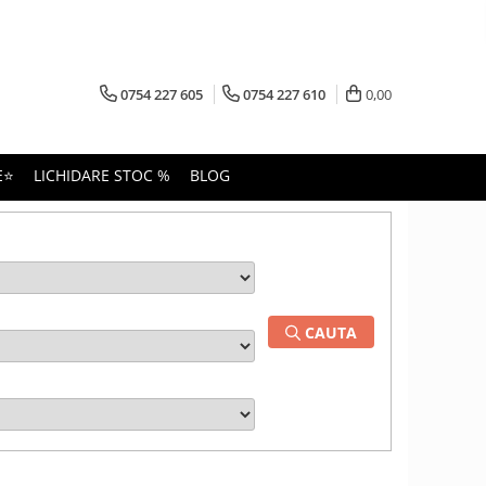
0754 227 605
0754 227 610
0,00
E⭐
LICHIDARE STOC %
BLOG
CAUTA