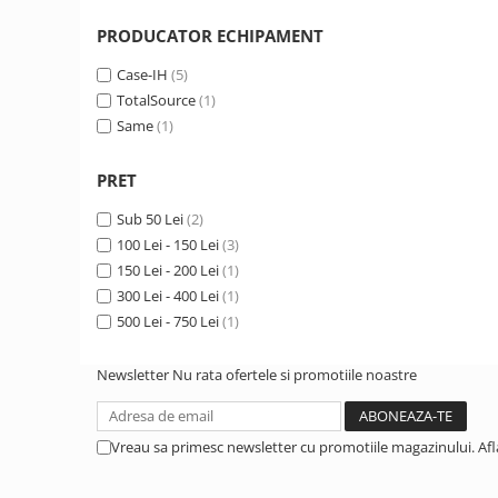
1.6. Electrice
PRODUCATOR ECHIPAMENT
1.6.1. Acumulatori
Case-IH
(5)
TotalSource
(1)
1.6.2. Alternatoare
Same
(1)
1.6.3. Instalații de Iluminat
PRET
Sub 50 Lei
(2)
1.6.4. Demaroare
100 Lei - 150 Lei
(3)
150 Lei - 200 Lei
(1)
1.6.8. Echipamente & aparate de
masurare/testare
300 Lei - 400 Lei
(1)
500 Lei - 750 Lei
(1)
1.6.5. Întrerupătoare
Newsletter
Nu rata ofertele si promotiile noastre
1.6.6 Priza & Stechere
Vreau sa primesc newsletter cu promotiile magazinului. Af
1.6.7. Diverse
1.7. Sisteme de franare