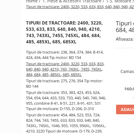
Home /
1. Piese & Accesorii Tractoare /
1.5. Motoare 
Tipuri de tractoare: 2400, 3220, 533, 633, 833, 640, 840, 940, 
1.2.2. Mecanism de ridicare -
Tiranti si accesorii
Tipuri
TIPURI DE TRACTOARE: 2400, 3220,
1.3. Scaune & Accesorii
684, 4
533, 633, 833, 640, 840, 940, 4210,
743, 743XL, 745S, 745XL, 484, 684,
Afiseaza:
1.3.1. Scaune
485, 485XL, 685, 685XL
1.4. Sisteme hidraulice pentru
Tipuri de tractoare: 238, 364, 374, 384, B 414,
tractoare
424, 434, 444 Tip motor: BD 154
Tipuri de tractoare: 2400, 3220, 533, 633, 833,
1.4.1. Pompe hidraulice
640, 840, 940, 4210, 743, 743XL, 745S, 745XL,
Camasa
484, 684, 485, 485XL, 685, 685XL
Tipuri de tractoare: 275, 276, 354 Tip motor:
1.4.2. Joystick
BD 144
160,
Tipuri de tractoare: 353, 383, 423, 453, 624,
1.4.3. Distribuitoare
554, 654, 644, 433, 533, 733, 440, 540, 740, 946,
955, combine 8-41, 8-51, 221, 8-91, 431, 531
Tipuri de motoare: D-155, D-206, D-310
ADAUG
1.4.4. Cilindri si accesorii
Tipuri de tractoare: 454, 484, 523, 553, 724,
1.5. Motoare
824, 744, 743, 745S, 633, 833, 933, 640, 840,
743XL, 745XL, 1046, 955, 1055, 956XL, 1056XL,
4210, 3220 Tipuri de motoare: D-179, D-239,
1.5.1. Combustibili