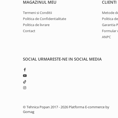
MAGAZINUL MEU
CLIENTI
1.7.1 Cablu frana
Termeni si Conditii
Metode de
Politica de Confidentialitate
Politica d
1.7.2. Placute de frana
Politica de livrare
Garantia 
Contact
Formular 
1.7.3. Simeringuri sistem franare
ANPC
1.7.4. Piese si accesorii frana
1.7.5. O-ring frana
SOCIAL
URMARESTE-NE IN SOCIAL MEDIA
1.8. Transmisie
1.8.1. Prize de putere
1.8.2. Cutii viteze
1.8.3. Ambreiaje
© Tehnica Popan 2017 - 2026
Platforma E-commerce by
Gomag
1.8.4. Transmisie punte spate