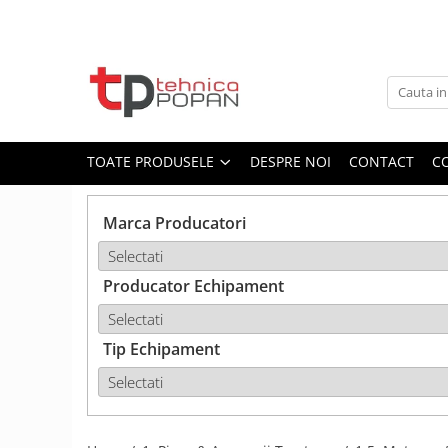
Toate Produsele
1. Piese & Accesorii Tractoare
1.1. Cabina & Caroserie
TOATE PRODUSELE
DESPRE NOI
CONTACT
C
1.1.1. Geamuri
Marca Producatori
1.1.2. Piese caroserie
Producator Echipament
1.1.3. Embleme & Abtibilduri
1.1.4. Climatizare si accesorii
Tip Echipament
1.2. Piese cu Prindere în 3
Puncte si mecanism de ridicare
1.2.1. Prindere in 3 puncte