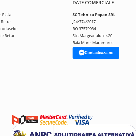
DATE COMERCIALE
 Plata
SC Tehnica Popan SRL
e Retur
J24/774/2017
Produselor
RO 37579034
de Retur
Str. Margeanului nr.20
Baia Mare, Maramures
Contacteaza-ne