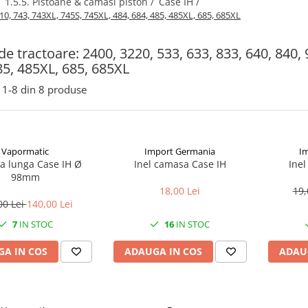
/
1.5.5. Pistoane & camasi piston /
Case IH /
4210, 743, 743XL, 745S, 745XL, 484, 684, 485, 485XL, 685, 685XL
 de tractoare: 2400, 3220, 533, 633, 833, 640, 840,
85, 485XL, 685, 685XL
1-
8
din
8
produse
Vapormatic
Import Germania
I
 lunga Case IH Ø
Inel camasa Case IH
Inel
98mm
18,00 Lei
19,
00 Lei
140,00 Lei
7
IN STOC
16
IN STOC
A IN COS
ADAUGA IN COS
ADAU