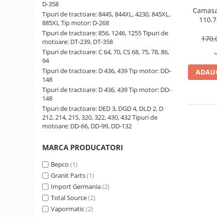
D-358
Camasa
Tipuri de tractoare: 844S, 844XL, 4230, 845XL,
110.
1.5.2. Cuzineti si accesorii
885XL Tip motor: D-268
Tipuri de tractoare: 856, 1246, 1255 Tipuri de
170,
motoare: DT-239, DT-358
1.5.3. Garnituri
Tipuri de tractoare: C 64, 70, CS 68, 75, 78, 86,
94
1.5.4. Piese de schimb pentru
Tipuri de tractoare: D 436, 439 Tip motor: DD-
ADAUG
motor si accesorii
148
Tipuri de tractoare: D 436, 439 Tip motor: DD-
1.5.5. Pistoane & camasi piston
148
Tipuri de tractoare: DED 3, DGD 4, DLD 2, D
212, 214, 215, 320, 322, 430, 432 Tipuri de
1.5.6. Răcire
motoare: DD-66, DD-99, DD-132
1.5.7. Filtre
MARCA PRODUCATORI
Bepco
(1)
1.5.8. Esapamente
Granit Parts
(1)
Import Germania
(2)
1.5.9. Chiulasa si supape
Total Source
(2)
Vapormatic
(2)
1.5.10. Distributie si accesorii