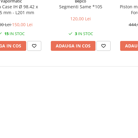
Vapormatic
Bepco
 Case IH Ø 98.42 x
Segmenti Same *105
Piston mo
75 mm - L201 mm
For
120,00 Lei
00 Lei
150,00 Lei
444,
15
IN STOC
3
IN STOC
A IN COS
ADAUGA IN COS
ADAU