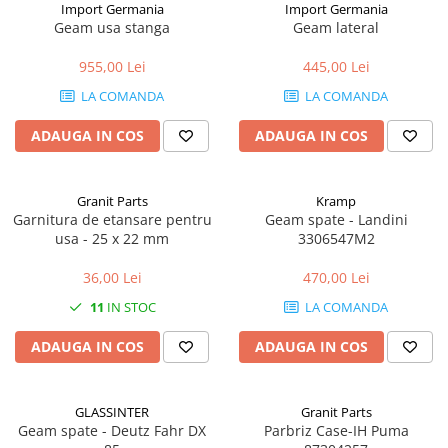
Import Germania
Import Germania
Geam usa stanga
Geam lateral
1.5.2. Cuzineti si accesorii
955,00 Lei
445,00 Lei
1.5.3. Garnituri
LA COMANDA
LA COMANDA
ADAUGA IN COS
ADAUGA IN COS
1.5.4. Piese de schimb pentru
motor si accesorii
Granit Parts
Kramp
1.5.5. Pistoane & camasi piston
Garnitura de etansare pentru
Geam spate - Landini
usa - 25 x 22 mm
3306547M2
1.5.6. Răcire
36,00 Lei
470,00 Lei
1.5.7. Filtre
11
IN STOC
LA COMANDA
1.5.8. Esapamente
ADAUGA IN COS
ADAUGA IN COS
1.5.9. Chiulasa si supape
GLASSINTER
Granit Parts
Geam spate - Deutz Fahr DX
Parbriz Case-IH Puma
1.5.10. Distributie si accesorii