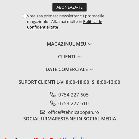
1.7.1 Cablu frana
Vreau sa primesc newsletter cu promotiile
magazinului. Afla mai multe in
Politica de
1.7.2. Placute de frana
Confidentialitate
1.7.3. Simeringuri sistem franare
MAGAZINUL MEU
1.7.4. Piese si accesorii frana
CLIENTI
1.7.5. O-ring frana
DATE COMERCIALE
1.8. Transmisie
SUPORT CLIENTI
L-V: 8:00-18:00, S: 8:00-13:00
1.8.1. Prize de putere
0754 227 605
0754 227 610
1.8.2. Cutii viteze
office@tehnicapopan.ro
SOCIAL
URMARESTE-NE IN SOCIAL MEDIA
1.8.3. Ambreiaje
1.8.4. Transmisie punte spate