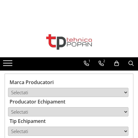
Toate Produsele
1. Piese & Accesorii Tractoare
1.1. Cabina & Caroserie
1
2
1.1.1. Geamuri
1.1.2. Piese caroserie
Marca Producatori
1.1.3. Embleme & Abtibilduri
Producator Echipament
1.1.4. Climatizare si accesorii
1.2. Piese cu Prindere în 3
Puncte si mecanism de ridicare
Tip Echipament
1.2.1. Prindere in 3 puncte