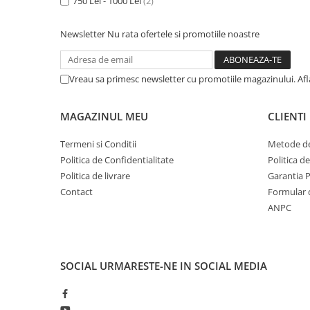
750 Lei - 1000 Lei
(2)
1.6. Electrice
Newsletter
Nu rata ofertele si promotiile noastre
1.6.1. Acumulatori
1.6.2. Alternatoare
Vreau sa primesc newsletter cu promotiile magazinului. Af
1.6.3. Instalații de Iluminat
MAGAZINUL MEU
CLIENTI
1.6.4. Demaroare
Termeni si Conditii
Metode de
Politica de Confidentialitate
Politica d
1.6.8. Echipamente & aparate de
Politica de livrare
Garantia 
masurare/testare
Contact
Formular 
ANPC
1.6.5. Întrerupătoare
1.6.6 Priza & Stechere
SOCIAL
URMARESTE-NE IN SOCIAL MEDIA
1.6.7. Diverse
1.7. Sisteme de franare