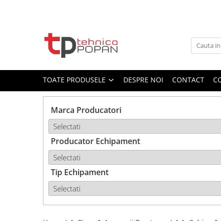
Toate Produsele
1. Piese & Accesorii Tractoare
1.1. Cabina & Caroserie
TOATE PRODUSELE
DESPRE NOI
CONTACT
C
1.1.1. Geamuri
Marca Producatori
1.1.2. Piese caroserie
Producator Echipament
1.1.3. Embleme & Abtibilduri
1.1.4. Climatizare si accesorii
Tip Echipament
1.2. Piese cu Prindere în 3
Puncte si mecanism de ridicare
1.2.1. Prindere in 3 puncte