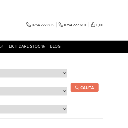
0754 227 605
0754 227 610
0,00
E⭐
LICHIDARE STOC %
BLOG
CAUTA