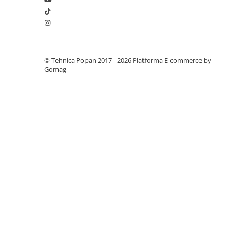
1.7.1 Cablu frana
1.7.2. Placute de frana
© Tehnica Popan 2017 - 2026
Platforma E-commerce by
1.7.3. Simeringuri sistem franare
Gomag
1.7.4. Piese si accesorii frana
1.7.5. O-ring frana
1.8. Transmisie
1.8.1. Prize de putere
1.8.2. Cutii viteze
1.8.3. Ambreiaje
1.8.4. Transmisie punte spate