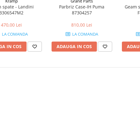
Kramp
Granit Parts
 spate - Landini
Parbriz Case-IH Puma
Geam spate curbat Deutz-
3306547M2
87304257
F
470,00 Lei
810,00 Lei
LA COMANDA
LA COMANDA
A IN COS
ADAUGA IN COS
ADAU