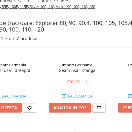
 Caroserie /
1.1.1. Geamuri /
Same /
, 85E, 100E, 115E, Silver 100, 110, Virtus 90, 100, 110, 120
de tractoare: Explorer 80, 90, 90.4, 100, 105, 105.4
 90, 100, 110, 120
1-
7
din
7
produse
port Germania
Import Germania
I
 usa - dreapta
Geam usa - stanga
900,00 Lei
LA COMANDA
LA COMANDA
 OFERTA
ADAUGA IN COS
CER