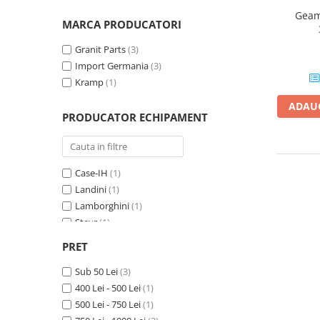
Geam
MARCA PRODUCATORI
1.5.2. Cuzineti si accesorii
Granit Parts
(3)
1.5.3. Garnituri
Import Germania
(3)
Kramp
(1)
1.5.4. Piese de schimb pentru
ADAUG
motor si accesorii
PRODUCATOR ECHIPAMENT
1.5.5. Pistoane & camasi piston
Case-IH
(1)
1.5.6. Răcire
Landini
(1)
Lamborghini
(1)
1.5.7. Filtre
Steyr
(1)
Deutz-Fahr
(1)
1.5.8. Esapamente
PRET
New Holland
(1)
Sub 50 Lei
(3)
1.5.9. Chiulasa si supape
400 Lei - 500 Lei
(1)
500 Lei - 750 Lei
(1)
1.5.10. Distributie si accesorii