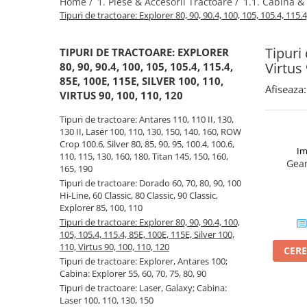
Home /
1. Piese & Accesorii Tractoare /
1.1. Cabina &
Tipuri de tractoare: Explorer 80, 90, 90.4, 100, 105, 105.4, 115.4
1.2.2. Mecanism de ridicare -
Tiranti si accesorii
Tipuri 
TIPURI DE TRACTOARE: EXPLORER
1.3. Scaune & Accesorii
Virtus
80, 90, 90.4, 100, 105, 105.4, 115.4,
85E, 100E, 115E, SILVER 100, 110,
Afiseaza:
1.3.1. Scaune
VIRTUS 90, 100, 110, 120
1.4. Sisteme hidraulice pentru
Tipuri de tractoare: Antares 110, 110 II, 130,
tractoare
130 II, Laser 100, 110, 130, 150, 140, 160, ROW
Crop 100.6, Silver 80, 85, 90, 95, 100.4, 100.6,
Im
110, 115, 130, 160, 180, Titan 145, 150, 160,
1.4.1. Pompe hidraulice
Geam
165, 190
Tipuri de tractoare: Dorado 60, 70, 80, 90, 100
1.4.2. Joystick
Hi-Line, 60 Classic, 80 Classic, 90 Classic,
Explorer 85, 100, 110
1.4.3. Distribuitoare
Tipuri de tractoare: Explorer 80, 90, 90.4, 100,
105, 105.4, 115.4, 85E, 100E, 115E, Silver 100,
110, Virtus 90, 100, 110, 120
CERE
1.4.4. Cilindri si accesorii
Tipuri de tractoare: Explorer, Antares 100;
1.5. Motoare
Cabina: Explorer 55, 60, 70, 75, 80, 90
Tipuri de tractoare: Laser, Galaxy; Cabina:
Laser 100, 110, 130, 150
1.5.1. Combustibili