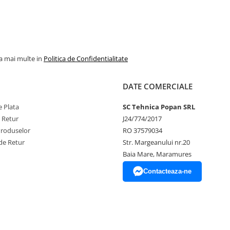
la mai multe in
Politica de Confidentialitate
DATE COMERCIALE
 Plata
SC Tehnica Popan SRL
e Retur
J24/774/2017
Produselor
RO 37579034
de Retur
Str. Margeanului nr.20
Baia Mare, Maramures
Contacteaza-ne