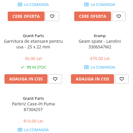
Mănuși
2.4.3. Prese de Balotat
LA COMANDA
LA COMANDA
1.5.3. Garnituri
Încălțăminte
CERE OFERTA
CERE OFERTA
2.4.4. Combine
3.9. Roti, role si echipamente
1.5.4. Piese de schimb pentru
de transport
motor si accesorii
2.4.5. Diverse
Granit Parts
Kramp
3.9.1. Roti din cauciuc
2.5. Zootehnie
Garnitura de etansare pentru
Geam spate - Landini
1.5.5. Pistoane & camasi piston
usa - 25 x 22 mm
3306547M2
2.5.1. Adapatori
1.5.6. Răcire
36,00 Lei
470,00 Lei
2.5.2. Garduri electrice
11
IN STOC
LA COMANDA
1.5.7. Filtre
ADAUGA IN COS
ADAUGA IN COS
2.5.3 Accesorii animale
1.5.8. Esapamente
2.5.4. Accesorii insilozare si
1.5.9. Chiulasa si supape
Granit Parts
malaxoare furaje
Parbriz Case-IH Puma
87304257
1.5.10. Distributie si accesorii
BCS
1.6. Electrice
810,00 Lei
Deutz-Fahr
LA COMANDA