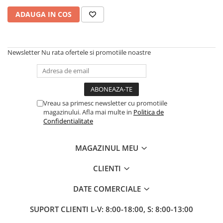
1.6.1. Acumulatori
Kuhn
ADAUGA IN COS
1.6.2. Alternatoare
2.6. Incarcatoare frontale
1.6.3. Instalații de Iluminat
2.6.1. Echipamente atasabile
Newsletter
Nu rata ofertele si promotiile noastre
1.6.4. Demaroare
2.6.2. Piese de schimb si accesorii
2.7. Roti, anvelope & jante
1.6.8. Echipamente & aparate de
Vreau sa primesc newsletter cu promotiile
masurare/testare
magazinului. Afla mai multe in
Politica de
2.7.1. Cauciucuri
Confidentialitate
1.6.5. Întrerupătoare
2.7.2. Camere
MAGAZINUL MEU
1.6.6 Priza & Stechere
2.7.3. Accesorii
CLIENTI
1.6.7. Diverse
1.7. Sisteme de franare
DATE COMERCIALE
SUPORT CLIENTI
L-V: 8:00-18:00, S: 8:00-13:00
1.7.1 Cablu frana