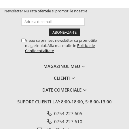
1.6.1. Acumulatori
Kuhn
Newsletter
Nu rata ofertele si promotiile noastre
1.6.2. Alternatoare
2.6. Incarcatoare frontale
1.6.3. Instalații de Iluminat
2.6.1. Echipamente atasabile
Vreau sa primesc newsletter cu promotiile
1.6.4. Demaroare
2.6.2. Piese de schimb si accesorii
magazinului. Afla mai multe in
Politica de
2.7. Roti, anvelope & jante
Confidentialitate
1.6.8. Echipamente & aparate de
masurare/testare
2.7.1. Cauciucuri
MAGAZINUL MEU
1.6.5. Întrerupătoare
CLIENTI
2.7.2. Camere
1.6.6 Priza & Stechere
DATE COMERCIALE
2.7.3. Accesorii
1.6.7. Diverse
SUPORT CLIENTI
L-V: 8:00-18:00, S: 8:00-13:00
1.7. Sisteme de franare
0754 227 605
0754 227 610
1.7.1 Cablu frana