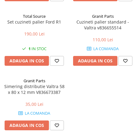
Mănuși
2.4.3. Prese de Balotat
1.5.3. Garnituri
Încălțăminte
Total Source
Granit Parts
2.4.4. Combine
Set cuzineti palier Ford R1
Cuzineti palier standard -
3.9. Roti, role si echipamente
1.5.4. Piese de schimb pentru
Valtra v836655514
de transport
motor si accesorii
2.4.5. Diverse
190,00 Lei
3.9.1. Roti din cauciuc
2.5. Zootehnie
110,00 Lei
1.5.5. Pistoane & camasi piston
1
IN STOC
LA COMANDA
2.5.1. Adapatori
1.5.6. Răcire
ADAUGA IN COS
ADAUGA IN COS
2.5.2. Garduri electrice
1.5.7. Filtre
Granit Parts
2.5.3 Accesorii animale
Simering distributie Valtra 58
1.5.8. Esapamente
x 80 x 12 mm V836673387
2.5.4. Accesorii insilozare si
1.5.9. Chiulasa si supape
malaxoare furaje
35,00 Lei
LA COMANDA
1.5.10. Distributie si accesorii
BCS
1.6. Electrice
ADAUGA IN COS
Deutz-Fahr