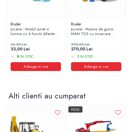
Bruder
Bruder
Jucarie - Modul sunet si
Jucarie - Masina de gunoi
lumina cu 4 functii diferite
MAN TGS cu incarcare
02801 Bruder
laterala 03761 Bruder
36,00 Lei
300,00 Lei
32,00 Lei
270,00 Lei
9
IN STOC
1
IN STOC
Adauga in cos
Adauga in cos
Alti clienti au cumparat
NOU