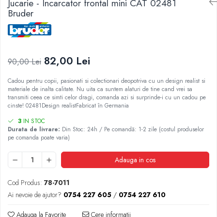
Jucarie - Incarcator frontal mini CAT 02481
2.4.3. Prese de Balotat
Încălțăminte
Bruder
1.5.3. Garnituri
3.9. Roti, role si echipamente
2.4.4. Combine
de transport
1.5.4. Piese de schimb pentru motor si
3.9.1. Roti din cauciuc
accesorii
2.4.5. Diverse
82,00 Lei
90,00 Lei
2.5. Zootehnie
1.5.5. Pistoane & camasi piston
Cadou pentru copii, pasionati si colectionari deopotriva cu un design realist si
2.5.1. Adapatori
materiale de inalta calitate. Nu uita ca suntem alaturi de tine cand vrei sa
1.5.6. Răcire
transmiti ceea ce simti celor dragi, comanda azi si surprinde-i cu un cadou pe
cinste! 02481Design realistFabricat în Germania
2.5.2. Garduri electrice
1.5.7. Filtre
3
IN STOC
Durata de livrare:
Din Stoc: 24h / Pe comandă: 1-2 zile (costul produselor
2.5.3 Accesorii animale
pe comanda poate varia)
1.5.8. Esapamente
2.5.4. Accesorii insilozare si malaxoare
Adauga in cos
1.5.9. Chiulasa si supape
furaje
Cod Produs:
78-7011
1.5.10. Distributie si accesorii
BCS
Ai nevoie de ajutor?
0754 227 605
/
0754 227 610
1.6. Electrice
Deutz-Fahr
Adauga la Favorite
Cere informatii