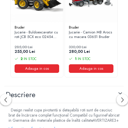
1.7.2. Placute de frana
1.7.3. Simeringuri sistem franare
Bruder
Bruder
Br
Jucarie - Buldoexcavator cu
Jucarie - Camion MB Arocs
Juc
1.7.4. Piese si accesorii frana
roti JCB 5CX eco 02454
cu macara 03651 Bruder
ro
Bruder
1.7.5. O-ring frana
285,00 Lei
330,00 Lei
21
255,00 Lei
280,00 Lei
16
1.8. Transmisie
2
IN STOC
1
IN STOC
1.8.1. Prize de putere
Adauga in cos
Adauga in cos
1.8.2. Cutii viteze
Descriere
1.8.3. Ambreiaje
1.8.4. Transmisie punte spate
Design realist cupa pivotantă si detașabilă roti sunt de cauciuc
brat de încărcare complet funcțional Compatibil cu figurineFabricat
in Germania din materiale plastice de înaltă calitateAVERTIZARE3+
1.8.5. Transmisie punte fața 2 WD (2x4)