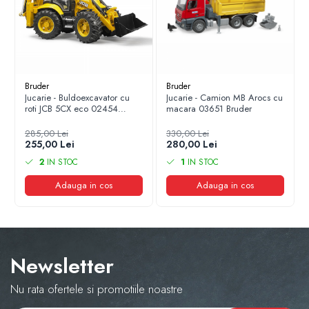
Bruder
Bruder
Jucarie - Buldoexcavator cu
Jucarie - Camion MB Arocs cu
roti JCB 5CX eco 02454
macara 03651 Bruder
Bruder
285,00 Lei
330,00 Lei
255,00 Lei
280,00 Lei
2
IN STOC
1
IN STOC
Adauga in cos
Adauga in cos
Newsletter
Nu rata ofertele si promotiile noastre