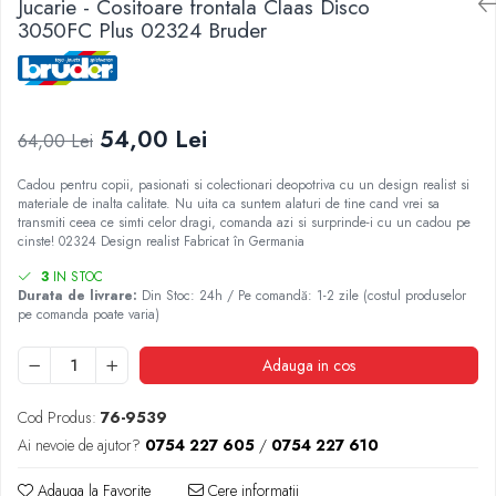
Jucarie - Cositoare frontala Claas Disco
2.4.3. Prese de Balotat
Încălțăminte
3050FC Plus 02324 Bruder
1.5.3. Garnituri
3.9. Roti, role si echipamente
2.4.4. Combine
de transport
1.5.4. Piese de schimb pentru motor si
3.9.1. Roti din cauciuc
accesorii
2.4.5. Diverse
54,00 Lei
64,00 Lei
2.5. Zootehnie
1.5.5. Pistoane & camasi piston
Cadou pentru copii, pasionati si colectionari deopotriva cu un design realist si
2.5.1. Adapatori
materiale de inalta calitate. Nu uita ca suntem alaturi de tine cand vrei sa
1.5.6. Răcire
transmiti ceea ce simti celor dragi, comanda azi si surprinde-i cu un cadou pe
cinste! 02324 Design realist Fabricat în Germania
2.5.2. Garduri electrice
1.5.7. Filtre
3
IN STOC
Durata de livrare:
Din Stoc: 24h / Pe comandă: 1-2 zile (costul produselor
2.5.3 Accesorii animale
pe comanda poate varia)
1.5.8. Esapamente
2.5.4. Accesorii insilozare si malaxoare
Adauga in cos
1.5.9. Chiulasa si supape
furaje
Cod Produs:
76-9539
1.5.10. Distributie si accesorii
BCS
Ai nevoie de ajutor?
0754 227 605
/
0754 227 610
1.6. Electrice
Deutz-Fahr
Adauga la Favorite
Cere informatii