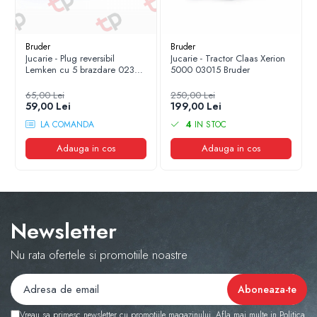
Bruder
Bruder
Jucarie - Plug reversibil
Jucarie - Tractor Claas Xerion
Lemken cu 5 brazdare 02331
5000 03015 Bruder
Bruder
65,00 Lei
250,00 Lei
59,00 Lei
199,00 Lei
LA COMANDA
4
IN STOC
Adauga in cos
Adauga in cos
Newsletter
Nu rata ofertele si promotiile noastre
Vreau sa primesc newsletter cu promotiile magazinului. Afla mai multe in
Politica