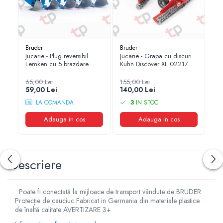
1.7.2. Placute de frana
1.7.3. Simeringuri sistem franare
Bruder
Bruder
Br
Jucarie - Plug reversibil
Jucarie - Grapa cu discuri
Ju
1.7.4. Piese si accesorii frana
Lemken cu 5 brazdare
Kuhn Discover XL 02217
De
02331 Bruder
Bruder
1.7.5. O-ring frana
65,00 Lei
155,00 Lei
42
59,00 Lei
140,00 Lei
36
1.8. Transmisie
LA COMANDA
3
IN STOC
1.8.1. Prize de putere
Adauga in cos
Adauga in cos
1.8.2. Cutii viteze
Descriere
1.8.3. Ambreiaje
1.8.4. Transmisie punte spate
Poate fi conectată la mijloace de transport vândute de BRUDER
Protecție de cauciuc Fabricat in Germania din materiale plastice
de înaltă calitate AVERTIZARE 3+
1.8.5. Transmisie punte fața 2 WD (2x4)