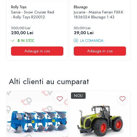
Rolly Toys
Bburago
Sanie - Snow Cruiser Red
Jucarie - Masina Ferrari FXX-K
- Rolly Toys R20012
1836024 Bburago 1:43
300,00 Lei
50,00 Lei
250,00 Lei
39,00 Lei
5
IN STOC
LA COMANDA
Adauga in cos
Adauga in cos
Alti clienti au cumparat
NOU