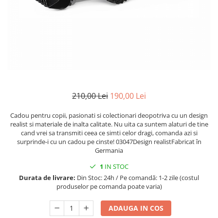
Mănuși
2.4.3. Prese de Balotat
1.5.3. Garnituri
Încălțăminte
2.4.4. Combine
3.9. Roti, role si echipamente
1.5.4. Piese de schimb pentru
de transport
motor si accesorii
2.4.5. Diverse
3.9.1. Roti din cauciuc
2.5. Zootehnie
1.5.5. Pistoane & camasi piston
2.5.1. Adapatori
1.5.6. Răcire
210,00 Lei
190,00 Lei
2.5.2. Garduri electrice
Cadou pentru copii, pasionati si colectionari deopotriva cu un design
1.5.7. Filtre
realist si materiale de inalta calitate. Nu uita ca suntem alaturi de tine
2.5.3 Accesorii animale
cand vrei sa transmiti ceea ce simti celor dragi, comanda azi si
1.5.8. Esapamente
surprinde-i cu un cadou pe cinste! 03047Design realistFabricat în
Germania
2.5.4. Accesorii insilozare si
1.5.9. Chiulasa si supape
malaxoare furaje
1
IN STOC
Durata de livrare:
Din Stoc: 24h / Pe comandă: 1-2 zile (costul
1.5.10. Distributie si accesorii
BCS
produselor pe comanda poate varia)
1.6. Electrice
ADAUGA IN COS
Deutz-Fahr