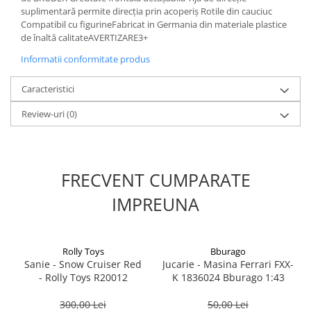
suplimentară permite direcția prin acoperiș Rotile din cauciuc
Compatibil cu figurineFabricat in Germania din materiale plastice
1.8.6. Transmisie punte fața 4 WD
de înaltă calitateAVERTIZARE3+
(4x4)
Informatii conformitate produs
1.8.7. Direcție
Caracteristici
1.8.8. Cabluri ambreiaj și
Review-uri
(0)
transmisie
1.8.9. Pompe ambreiaj
FRECVENT CUMPARATE
1.8.10. Volante
IMPREUNA
1.8.11. Ambreaje lamelare și
elastice
Rolly Toys
Bburago
Sanie - Snow Cruiser Red
Jucarie - Masina Ferrari FXX-
- Rolly Toys R20012
K 1836024 Bburago 1:43
300,00 Lei
50,00 Lei