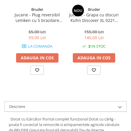
1.7.2. Placute de frana
Bruder
Bruder
NOU
Jucarie - Plug reversibil
Jucarie - Grapa cu discuri
1.7.3. Simeringuri sistem franare
Lemken cu 5 brazdare
Kuhn Discover XL 02217
02331 Bruder
Bruder
r
65,00 Lei
155,00 Lei
1.7.4. Piese si accesorii frana
59,00 Lei
140,00 Lei
LA COMANDA
3
IN STOC
1.7.5. O-ring frana
1.8. Transmisie
ADAUGA IN COS
ADAUGA IN COS
1.8.1. Prize de putere
1.8.2. Cutii viteze
1.8.3. Ambreiaje
Descriere
1.8.4. Transmisie punte spate
Dotat cu îcărcător frontal complet funcțional Dotat cu cârlig -
1.8.5. Transmisie punte fața 2 WD
poate fi conectat la remorcile si echipamentele agricole vândute
(2x4)
de BRUDER Greutate frontală detașabilă Tija de direcție