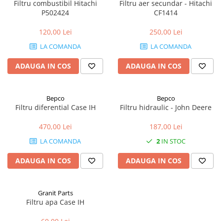
Mănuși
Filtru combustibil Hitachi
Filtru aer secundar - Hitachi
2.4.3. Prese de Balotat
P502424
CF1414
1.5.3. Garnituri
Încălțăminte
2.4.4. Combine
120,00 Lei
250,00 Lei
3.9. Roti, role si echipamente
1.5.4. Piese de schimb pentru
LA COMANDA
LA COMANDA
de transport
motor si accesorii
2.4.5. Diverse
3.9.1. Roti din cauciuc
2.5. Zootehnie
ADAUGA IN COS
ADAUGA IN COS
1.5.5. Pistoane & camasi piston
2.5.1. Adapatori
1.5.6. Răcire
Bepco
Bepco
Filtru diferential Case IH
Filtru hidraulic - John Deere
2.5.2. Garduri electrice
1.5.7. Filtre
470,00 Lei
187,00 Lei
2.5.3 Accesorii animale
1.5.8. Esapamente
LA COMANDA
2
IN STOC
2.5.4. Accesorii insilozare si
ADAUGA IN COS
ADAUGA IN COS
1.5.9. Chiulasa si supape
malaxoare furaje
1.5.10. Distributie si accesorii
BCS
Granit Parts
1.6. Electrice
Filtru apa Case IH
Deutz-Fahr