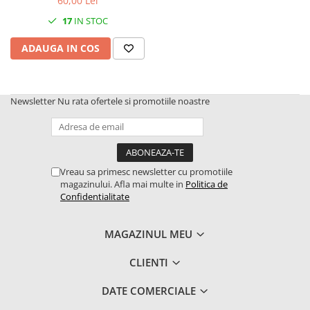
60,00 Lei
1.6. Electrice
17
IN STOC
1.6.1. Acumulatori
ADAUGA IN COS
1.6.2. Alternatoare
Newsletter
Nu rata ofertele si promotiile noastre
1.6.3. Instalații de Iluminat
1.6.4. Demaroare
1.6.8. Echipamente & aparate de
Vreau sa primesc newsletter cu promotiile
masurare/testare
magazinului. Afla mai multe in
Politica de
Confidentialitate
1.6.5. Întrerupătoare
MAGAZINUL MEU
1.6.6 Priza & Stechere
CLIENTI
1.6.7. Diverse
DATE COMERCIALE
1.7. Sisteme de franare