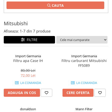
CAUTA
1.2.2. Mecanism de ridicare -
Tiranti si accesorii
1.3. Scaune & Accesorii
Mitsubishi
Afiseaza:
1-
7
din
7
produse
1.3.1. Scaune
FILTRE
1.4. Sisteme hidraulice pentru
tractoare
Import Germania
Import Germania
1.4.1. Pompe hidraulice
Filtru apa Case IH
Filtru carburant Mitsubishi
FF5089
1.4.2. Joystick
80,00 Lei
72,00 Lei
1.4.3. Distribuitoare
LA COMANDA
LA COMANDA
1.4.4. Cilindri si accesorii
ADAUGA IN COS
CERE OFERTA
1.5. Motoare
donaldson
Mann Filter
1.5.1. Combustibili