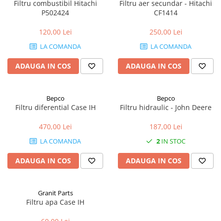
Filtru combustibil Hitachi
Filtru aer secundar - Hitachi
P502424
CF1414
1.5.2. Cuzineti si accesorii
120,00 Lei
250,00 Lei
1.5.3. Garnituri
LA COMANDA
LA COMANDA
ADAUGA IN COS
ADAUGA IN COS
1.5.4. Piese de schimb pentru
motor si accesorii
Bepco
Bepco
1.5.5. Pistoane & camasi piston
Filtru diferential Case IH
Filtru hidraulic - John Deere
1.5.6. Răcire
470,00 Lei
187,00 Lei
LA COMANDA
2
IN STOC
1.5.7. Filtre
ADAUGA IN COS
ADAUGA IN COS
1.5.8. Esapamente
1.5.9. Chiulasa si supape
Granit Parts
Filtru apa Case IH
1.5.10. Distributie si accesorii