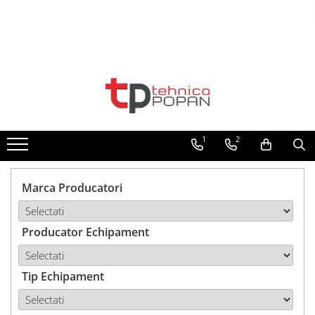
Toate Produsele
1. Piese & Accesorii Tractoare
1.1. Cabina & Caroserie
1
2
1.1.1. Geamuri
1.1.2. Piese caroserie
Marca Producatori
1.1.3. Embleme & Abtibilduri
Producator Echipament
1.1.4. Climatizare si accesorii
1.2. Piese cu Prindere în 3
Puncte si mecanism de ridicare
Tip Echipament
1.2.1. Prindere in 3 puncte