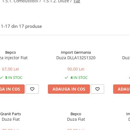
/
1.5.1. Combustibili /
1.5.1.2. Diuze /
Fiat
1-
17
din
17
produse
Bepco
Import Germania
a injector Fiat
Duza DLLA132S1320
Duz
67,00 Lei
90,00 Lei
5
IN STOC
4
IN STOC
A IN COS
ADAUGA IN COS
ADAU
Granit Parts
Bepco
I
Duza Fiat
Duza Fiat