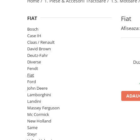
Home /
1. Piese & Accesorii Tractoare /
1.5. Motoare 
1.2.2. Mecanism de ridicare -
Fiat
Tiranti si accesorii
FIAT
1.3. Scaune & Accesorii
Afiseaza:
Bosch
Case IH
1.3.1. Scaune
Claas / Renault
David Brown
1.4. Sisteme hidraulice pentru
Deutz-Fahr
tractoare
Diverse
Duz
Fendt
1.4.1. Pompe hidraulice
Fiat
Ford
1.4.2. Joystick
John Deere
Lamborghini
ADAUG
1.4.3. Distribuitoare
Landini
Massey Ferguson
Mc Cormick
1.4.4. Cilindri si accesorii
New Holland
1.5. Motoare
Same
Steyr
1.5.1. Combustibili