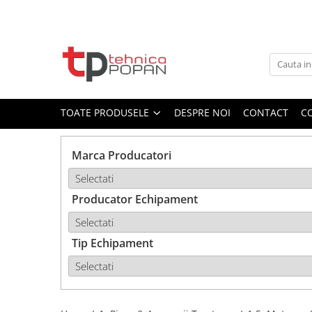
Toate Produsele
1. Piese & Accesorii Tractoare
1.1. Cabina & Caroserie
TOATE PRODUSELE
DESPRE NOI
CONTACT
C
1.1.1. Geamuri
Marca Producatori
1.1.2. Piese caroserie
Producator Echipament
1.1.3. Embleme & Abtibilduri
1.1.4. Climatizare si accesorii
Tip Echipament
1.2. Piese cu Prindere în 3
Puncte si mecanism de ridicare
1.2.1. Prindere in 3 puncte