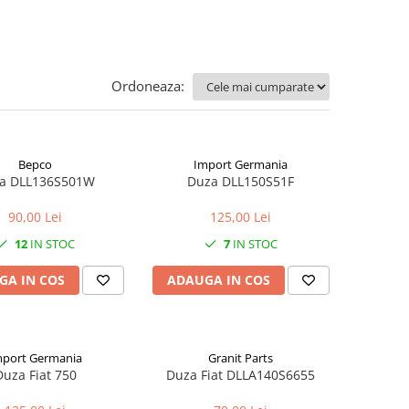
Ordoneaza:
Bepco
Import Germania
a DLL136S501W
Duza DLL150S51F
90,00 Lei
125,00 Lei
12
IN STOC
7
IN STOC
GA IN COS
ADAUGA IN COS
mport Germania
Granit Parts
Duza Fiat 750
Duza Fiat DLLA140S6655