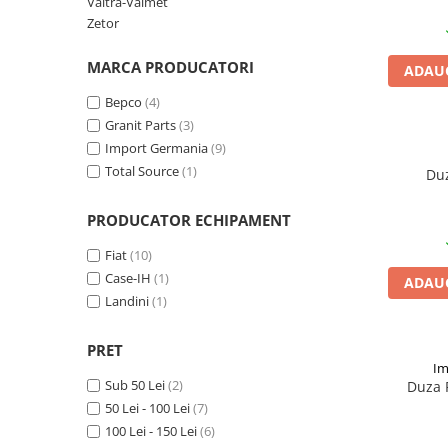
Valtra-Valmet
Zetor
1.5.2. Cuzineti si accesorii
MARCA PRODUCATORI
ADAUG
1.5.3. Garnituri
Bepco
(4)
Granit Parts
(3)
1.5.4. Piese de schimb pentru
Import Germania
(9)
motor si accesorii
Total Source
(1)
Du
1.5.5. Pistoane & camasi piston
PRODUCATOR ECHIPAMENT
1.5.6. Răcire
Fiat
(10)
Case-IH
(1)
ADAUG
1.5.7. Filtre
Landini
(1)
1.5.8. Esapamente
PRET
Im
Sub 50 Lei
(2)
1.5.9. Chiulasa si supape
Duza 
50 Lei - 100 Lei
(7)
100 Lei - 150 Lei
(6)
1.5.10. Distributie si accesorii