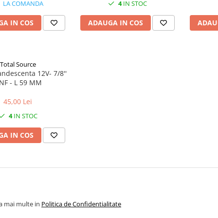
LA COMANDA
4
IN STOC
A IN COS
ADAUGA IN COS
ADAU
Total Source
andescenta 12V- 7/8''
NF - L 59 MM
45,00 Lei
4
IN STOC
A IN COS
la mai multe in
Politica de Confidentialitate