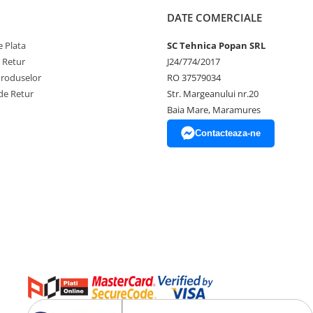
DATE COMERCIALE
 Plata
SC Tehnica Popan SRL
e Retur
J24/774/2017
Produselor
RO 37579034
de Retur
Str. Margeanului nr.20
Baia Mare, Maramures
Contacteaza-ne