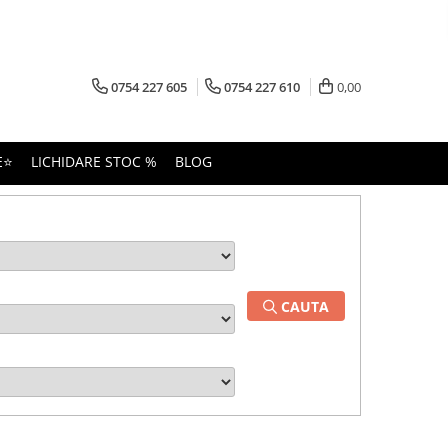
0754 227 605
0754 227 610
0,00
E⭐
LICHIDARE STOC %
BLOG
CAUTA