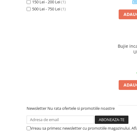
150 Lei - 200 Lei
(1)
1.6. Electrice
500 Lei - 750 Lei
(1)
ADAUG
1.6.1. Acumulatori
1.6.2. Alternatoare
Bujie inc
1.6.3. Instalații de Iluminat
U
1.6.4. Demaroare
1.6.8. Echipamente & aparate de
masurare/testare
ADAUG
1.6.5. Întrerupătoare
Newsletter
Nu rata ofertele si promotiile noastre
1.6.6 Priza & Stechere
1.6.7. Diverse
Vreau sa primesc newsletter cu promotiile magazinului. Af
1.7. Sisteme de franare