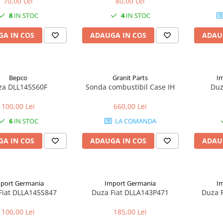
70,00 Lei
80,00 Lei
8
IN STOC
4
IN STOC
A IN COS
ADAUGA IN COS
ADAU
Bepco
Granit Parts
I
za DLL145S60F
Sonda combustibil Case IH
Duz
100,00 Lei
660,00 Lei
6
IN STOC
LA COMANDA
A IN COS
ADAUGA IN COS
ADAU
port Germania
Import Germania
I
Fiat DLLA145S847
Duza Fiat DLLA143P471
Duza 
100,00 Lei
185,00 Lei