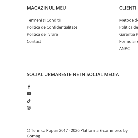
MAGAZINUL MEU
CLIENTI
1.7.1 Cablu frana
Termeni si Conditii
Metode de
1.7.2. Placute de frana
Politica de Confidentialitate
Politica d
Politica de livrare
Garantia 
1.7.3. Simeringuri sistem franare
Contact
Formular 
ANPC
1.7.4. Piese si accesorii frana
1.7.5. O-ring frana
SOCIAL
URMARESTE-NE IN SOCIAL MEDIA
1.8. Transmisie
1.8.1. Prize de putere
1.8.2. Cutii viteze
1.8.3. Ambreiaje
© Tehnica Popan 2017 - 2026
Platforma E-commerce by
1.8.4. Transmisie punte spate
Gomag