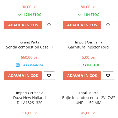
Mănuși
2.4.3. Prese de Balotat
90,00 Lei
80,00 Lei
1.5.3. Garnituri
Încălțăminte
2.4.4. Combine
12
IN STOC
4
IN STOC
3.9. Roti, role si echipamente
1.5.4. Piese de schimb pentru
ADAUGA IN COS
ADAUGA IN COS
de transport
motor si accesorii
2.4.5. Diverse
3.9.1. Roti din cauciuc
2.5. Zootehnie
1.5.5. Pistoane & camasi piston
Granit Parts
Import Germania
2.5.1. Adapatori
Sonda combustibil Case IH
Garnitura injector Ford
1.5.6. Răcire
660,00 Lei
5,00 Lei
2.5.2. Garduri electrice
1.5.7. Filtre
LA COMANDA
12
IN STOC
2.5.3 Accesorii animale
1.5.8. Esapamente
ADAUGA IN COS
ADAUGA IN COS
2.5.4. Accesorii insilozare si
1.5.9. Chiulasa si supape
malaxoare furaje
Import Germania
Total Source
Duza New Holland
Bujie incandescenta 12V- 7/8''
1.5.10. Distributie si accesorii
BCS
DLLA132S1320
UNF - L 59 MM
1.6. Electrice
Deutz-Fahr
110,00 Lei
45,00 Lei