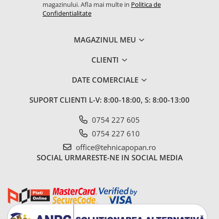
magazinului. Afla mai multe in
Politica de
1.7.2. Placute de frana
Confidentialitate
1.7.3. Simeringuri sistem franare
MAGAZINUL MEU
1.7.4. Piese si accesorii frana
CLIENTI
1.7.5. O-ring frana
DATE COMERCIALE
1.8. Transmisie
SUPORT CLIENTI
L-V: 8:00-18:00, S: 8:00-13:00
1.8.1. Prize de putere
0754 227 605
0754 227 610
1.8.2. Cutii viteze
office@tehnicapopan.ro
SOCIAL
URMARESTE-NE IN SOCIAL MEDIA
1.8.3. Ambreiaje
1.8.4. Transmisie punte spate
1.8.5. Transmisie punte fața 2 WD
(2x4)