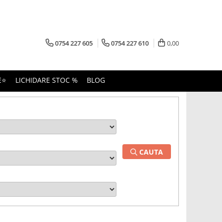
0754 227 605
0754 227 610
0,00
E⭐
LICHIDARE STOC %
BLOG
CAUTA