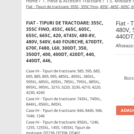
Home /
1. Piese & Accesorii Tractoare /
1.5. Motoare 
Fiat - Tipuri de tractoare: 355C, 355C Fino, 455C, 465C, 605C,
1.2.2. Mecanism de ridicare -
Tiranti si accesorii
Fiat -
FIAT - TIPURI DE TRACTOARE: 355C,
1.3. Scaune & Accesorii
480V, 
355C FINO, 455C, 465C, 605C,
440DT,
655C, 665C, 420, 474SV, 480-8V,
1.3.1. Scaune
480V, 540V, 640 FOURCHE, 670DTF,
Afiseaza:
670F, F480, L60, 300DT, 350,
1.4. Sisteme hidraulice pentru
tractoare
350DT, 400, 400DT, 420DT, 440,
440DT, 446,
1.4.1. Pompe hidraulice
Case IH - Tipuri de tractoare: 585, 595, 685,
695, 885, 895, 995, 485XL, 495XL, 585XL,
Bucs
595XL, 685XL, 695XL, 785XL, 795XL, 885XL,
1.4.2. Joystick
895XL, 995XL, 3210, 3220, 3230, 4210, 4220,
4230, 4240
1.4.3. Distribuitoare
Case IH - Tipuri de tractoare: 743XL, 745XL,
844XL, 856XL, 845XL
ADAUG
1.4.4. Cilindri si accesorii
Case IH - Tipuri de tractoare: 844, 844S, 946,
1046, 1246
1.5. Motoare
Case IH - Tipuri de tractoare: 856XL, 1246,
1255, 1255XL, 1455, 1455XL Tipuri de
motoare: DT239, DT358, DT402
1.5.1. Combustibili