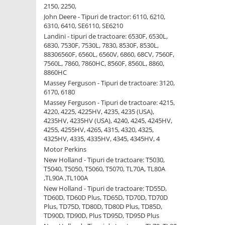
2150, 2250,
1.7.1 Cablu frana
John Deere - Tipuri de tractor: 6110, 6210,
6310, 6410, SE6110, SE6210
Landini - tipuri de tractoare: 6530F, 6530L,
1.7.2. Placute de frana
6830, 7530F, 7530L, 7830, 8530F, 8530L,
88306560F, 6560L, 6560V, 6860, 68CV, 7560F,
1.7.3. Simeringuri sistem franare
7560L, 7860, 7860HC, 8560F, 8560L, 8860,
8860HC
Massey Ferguson - Tipuri de tractoare: 3120,
1.7.4. Piese si accesorii frana
6170, 6180
Massey Ferguson - Tipuri de tractoare: 4215,
1.7.5. O-ring frana
4220, 4225, 4225HV, 4235, 4235 (USA),
4235HV, 4235HV (USA), 4240, 4245, 4245HV,
1.8. Transmisie
4255, 4255HV, 4265, 4315, 4320, 4325,
4325HV, 4335, 4335HV, 4345, 4345HV, 4
1.8.1. Prize de putere
Motor Perkins
New Holland - Tipuri de tractoare: T5030,
T5040, T5050, T5060, T5070, TL70A, TL80A
1.8.2. Cutii viteze
,TL90A ,TL100A
New Holland - Tipuri de tractoare: TD55D,
1.8.3. Ambreiaje
TD60D, TD60D Plus, TD65D, TD70D, TD70D
Plus, TD75D, TD80D, TD80D Plus, TD85D,
TD90D, TD90D, Plus TD95D, TD95D Plus
1.8.4. Transmisie punte spate