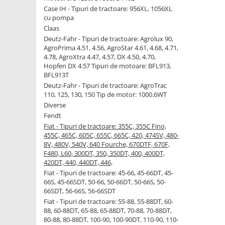
Case IH - Tipuri de tractoare: 956XL, 1056XL
cu pompa
1.5.2. Cuzineti si accesorii
Claas
Deutz-Fahr - Tipuri de tractoare: Agrolux 90,
1.5.3. Garnituri
AgroPrima 4.51, 4.56, AgroStar 4.61, 4.68, 4.71,
4.78, AgroXtra 4.47, 4.57, DX 4.50, 4.70,
Hopfen DX 4.57 Tipuri de motoare: BFL913,
1.5.4. Piese de schimb pentru
BFL913T
motor si accesorii
Deutz-Fahr - Tipuri de tractoare: AgroTrac
110, 125, 130, 150 Tip de motor: 1000.6WT
1.5.5. Pistoane & camasi piston
Diverse
Fendt
1.5.6. Răcire
Fiat - Tipuri de tractoare: 355C, 355C Fino,
455C, 465C, 605C, 655C, 665C, 420, 474SV, 480-
8V, 480V, 540V, 640 Fourche, 670DTF, 670F,
1.5.7. Filtre
F480, L60, 300DT, 350, 350DT, 400, 400DT,
420DT, 440, 440DT, 446,
1.5.8. Esapamente
Fiat - Tipuri de tractoare: 45-66, 45-66DT, 45-
66S, 45-66SDT, 50-66, 50-66DT, 50-66S, 50-
66SDT, 56-66S, 56-66SDT
1.5.9. Chiulasa si supape
Fiat - Tipuri de tractoare: 55-88, 55-88DT, 60-
88, 60-88DT, 65-88, 65-88DT, 70-88, 70-88DT,
1.5.10. Distributie si accesorii
80-88, 80-88DT, 100-90, 100-90DT, 110-90, 110-