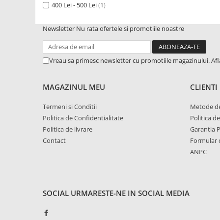
2.1. Prelucrarea Solului
400 Lei - 500 Lei
(1)
Newsletter
Nu rata ofertele si promotiile noastre
2.1.1. Semănătoare
2.1.2. Plug
Vreau sa primesc newsletter cu promotiile magazinului. Af
2.1.3. Cultivatoare
MAGAZINUL MEU
CLIENTI
2.1.4. Grapă rotativă și cu discuri
Termeni si Conditii
Metode de
Politica de Confidentialitate
Politica d
2.1.5. Freză
Politica de livrare
Garantia 
Contact
Formular 
2.1.6. Tocator resturi vegetale
ANPC
2.1.8. Tavalug
2.1.7. Tocator forestier si concasor
de piatra
SOCIAL
URMARESTE-NE IN SOCIAL MEDIA
2.2. Administrare Dejectii &
Gunoi Grajd