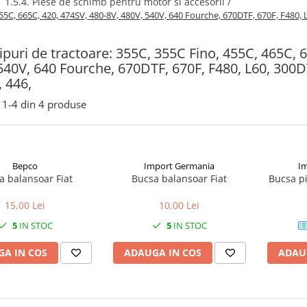
/
1.5.4. Piese de schimb pentru motor si accesorii /
 655C, 665C, 420, 474SV, 480-8V, 480V, 540V, 640 Fourche, 670DTF, 670F, F480,
 Tipuri de tractoare: 355C, 355C Fino, 455C, 465C,
540V, 640 Fourche, 670DTF, 670F, F480, L60, 300D
 446,
1-
4
din
4
produse
Bepco
Import Germania
I
a balansoar Fiat
Bucsa balansoar Fiat
Bucsa pi
15,00 Lei
10,00 Lei
5
IN STOC
5
IN STOC
A IN COS
ADAUGA IN COS
ADAU