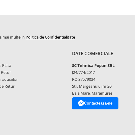
la mai multe in
Politica de Confidentialitate
DATE COMERCIALE
 Plata
SC Tehnica Popan SRL
e Retur
J24/774/2017
Produselor
RO 37579034
de Retur
Str. Margeanului nr.20
Baia Mare, Maramures
Contacteaza-ne