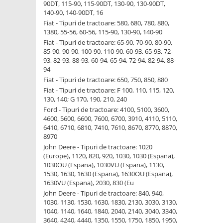
90DT, 115-90, 115-90DT, 130-90, 130-90DT,
1.6. Electrice
140-90, 140-90DT, 16
Fiat - Tipuri de tractoare: 580, 680, 780, 880,
1.6.1. Acumulatori
1380, 55-56, 60-56, 115-90, 130-90, 140-90
Fiat - Tipuri de tractoare: 65-90, 70-90, 80-90,
85-90, 90-90, 100-90, 110-90, 60-93, 65-93, 72-
1.6.2. Alternatoare
93, 82-93, 88-93, 60-94, 65-94, 72-94, 82-94, 88-
94
1.6.3. Instalații de Iluminat
Fiat - Tipuri de tractoare: 650, 750, 850, 880
Fiat - Tipuri de tractoare: F 100, 110, 115, 120,
1.6.4. Demaroare
130, 140; G 170, 190, 210, 240
Ford - Tipuri de tractoare: 4100, 5100, 3600,
4600, 5600, 6600, 7600, 6700, 3910, 4110, 5110,
1.6.8. Echipamente & aparate de
6410, 6710, 6810, 7410, 7610, 8670, 8770, 8870,
masurare/testare
8970
John Deere - Tipuri de tractoare: 1020
1.6.5. Întrerupătoare
(Europe), 1120, 820, 920, 1030, 1030 (Espana),
1030OU (Espana), 1030VU (Espana), 1130,
1530, 1630, 1630 (Espana), 1630OU (Espana),
1.6.6 Priza & Stechere
1630VU (Espana), 2030, 830 (Eu
John Deere - Tipuri de tractoare: 840, 940,
1.6.7. Diverse
1030, 1130, 1530, 1630, 1830, 2130, 3030, 3130,
1040, 1140, 1640, 1840, 2040, 2140, 3040, 3340,
1.7. Sisteme de franare
3640, 4240, 4440, 1350, 1550, 1750, 1850, 1950,