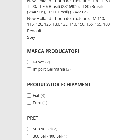
New Holland - Tipuri de tractoare: TL70, TL80,
TL90, TL70 (Brasil) (284690>), TL80 (Brasil)
1.8.5. Transmisie punte fața 2 WD
(284690>), TL90 (Brasil) (284690>)
(2x4)
New Holland - Tipuri de tractoare: TM 110,
115, 120, 125, 130, 135, 140, 150, 155, 165, 180
1.8.6. Transmisie punte fața 4 WD
Renault
(4x4)
Steyr
1.8.7. Direcție
MARCA PRODUCATORI
Bepco
(2)
1.8.8. Cabluri ambreiaj și
Import Germania
(2)
transmisie
PRODUCATOR ECHIPAMENT
1.8.9. Pompe ambreiaj
Fiat
(3)
1.8.10. Volante
Ford
(1)
1.8.11. Ambreaje lamelare și
PRET
elastice
Sub 50 Lei
(2)
2. Piese Utilaje Agricole
300 Lei - 400 Lei
(1)