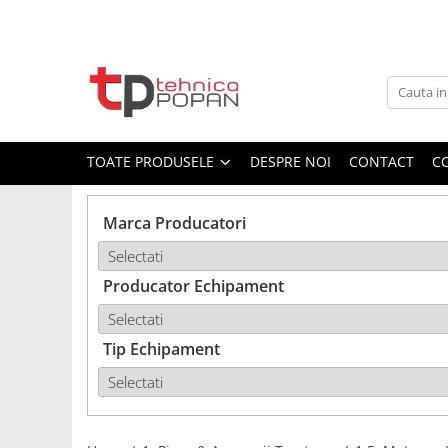
Toate Produsele
1. Piese & Accesorii Tractoare
1.1. Cabina & Caroserie
TOATE PRODUSELE
DESPRE NOI
CONTACT
C
1.1.1. Geamuri
Marca Producatori
1.1.2. Piese caroserie
Producator Echipament
1.1.3. Embleme & Abtibilduri
1.1.4. Climatizare si accesorii
Tip Echipament
1.2. Piese cu Prindere în 3
Puncte si mecanism de ridicare
1.2.1. Prindere in 3 puncte