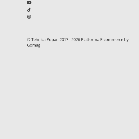
2.2.1. Administrare Dejectii
2.2.2. Administrare gunoi grajd
2.3. Erbicidare & Irigare
© Tehnica Popan 2017 - 2026
Platforma E-commerce by
Gomag
2.3.1 Erbicidare
2.3.2. Irigare
2.4. Utilaje de recoltare
2.4.1. Piese Cositoare
2.4.2. Piese Greble
2.4.3. Prese de Balotat
2.4.4. Combine