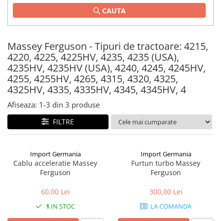
CAUTA
1.2.2. Mecanism de ridicare -
Tiranti si accesorii
1.3. Scaune & Accesorii
Massey Ferguson - Tipuri de tractoare: 4215,
4220, 4225, 4225HV, 4235, 4235 (USA),
4235HV, 4235HV (USA), 4240, 4245, 4245HV,
1.3.1. Scaune
4255, 4255HV, 4265, 4315, 4320, 4325,
1.4. Sisteme hidraulice pentru
4325HV, 4335, 4335HV, 4345, 4345HV, 4
tractoare
Afiseaza:
1-
3
din
3
produse
1.4.1. Pompe hidraulice
FILTRE
1.4.2. Joystick
Import Germania
Import Germania
1.4.3. Distribuitoare
Cablu acceleratie Massey
Furtun turbo Massey
Ferguson
Ferguson
1.4.4. Cilindri si accesorii
60,00 Lei
300,00 Lei
1.5. Motoare
1
IN STOC
LA COMANDA
1.5.1. Combustibili