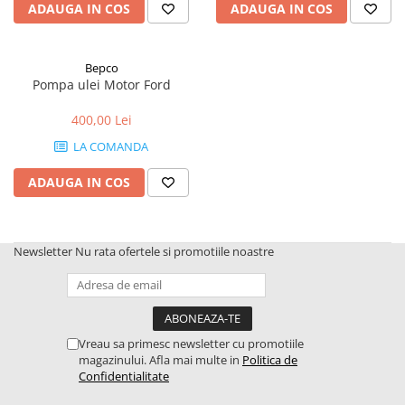
ADAUGA IN COS
ADAUGA IN COS
1.5.2. Cuzineti si accesorii
Bepco
1.5.3. Garnituri
Pompa ulei Motor Ford
400,00 Lei
1.5.4. Piese de schimb pentru
motor si accesorii
LA COMANDA
ADAUGA IN COS
1.5.5. Pistoane & camasi piston
1.5.6. Răcire
Newsletter
Nu rata ofertele si promotiile noastre
1.5.7. Filtre
1.5.8. Esapamente
Vreau sa primesc newsletter cu promotiile
1.5.9. Chiulasa si supape
magazinului. Afla mai multe in
Politica de
Confidentialitate
1.5.10. Distributie si accesorii