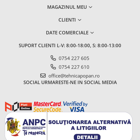
1.6. Electrice
MAGAZINUL MEU
1.6.1. Acumulatori
CLIENTI
DATE COMERCIALE
1.6.2. Alternatoare
SUPORT CLIENTI
L-V: 8:00-18:00, S: 8:00-13:00
1.6.3. Instalații de Iluminat
0754 227 605
1.6.4. Demaroare
0754 227 610
office@tehnicapopan.ro
1.6.8. Echipamente & aparate de
SOCIAL
URMARESTE-NE IN SOCIAL MEDIA
masurare/testare
1.6.5. Întrerupătoare
1.6.6 Priza & Stechere
1.6.7. Diverse
1.7. Sisteme de franare