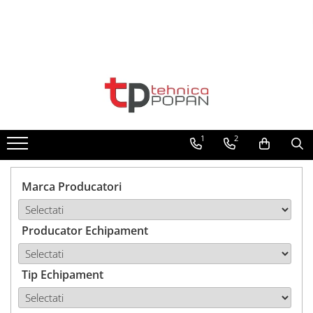
Toate Produsele
1. Piese & Accesorii Tractoare
1.1. Cabina & Caroserie
1
2
1.1.1. Geamuri
1.1.2. Piese caroserie
Marca Producatori
1.1.3. Embleme & Abtibilduri
Producator Echipament
1.1.4. Climatizare si accesorii
1.2. Piese cu Prindere în 3
Puncte si mecanism de ridicare
Tip Echipament
1.2.1. Prindere in 3 puncte