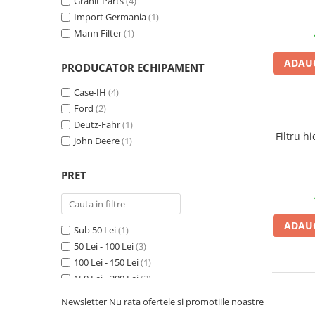
Granit Parts
(4)
Import Germania
(1)
1.5.2. Cuzineti si accesorii
Mann Filter
(1)
ADAUG
1.5.3. Garnituri
PRODUCATOR ECHIPAMENT
Case-IH
(4)
1.5.4. Piese de schimb pentru
Ford
(2)
motor si accesorii
Deutz-Fahr
(1)
Filtru h
John Deere
(1)
1.5.5. Pistoane & camasi piston
1.5.6. Răcire
PRET
1.5.7. Filtre
ADAUG
Sub 50 Lei
(1)
1.5.8. Esapamente
50 Lei - 100 Lei
(3)
100 Lei - 150 Lei
(1)
1.5.9. Chiulasa si supape
150 Lei - 200 Lei
(2)
200 Lei - 250 Lei
(1)
Newsletter
Nu rata ofertele si promotiile noastre
1.5.10. Distributie si accesorii
250 Lei - 300 Lei
(1)