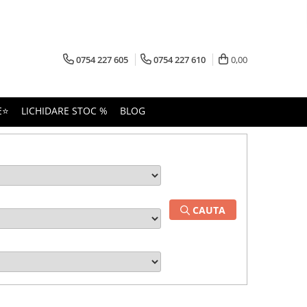
0754 227 605
0754 227 610
0,00
E⭐
LICHIDARE STOC %
BLOG
CAUTA