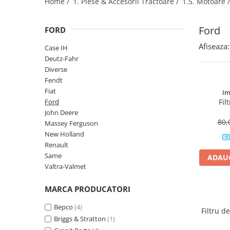
Home /
1. Piese & Accesorii Tractoare /
1.5. Motoare 
1.2.2. Mecanism de ridicare -
Ford
Tiranti si accesorii
FORD
1.3. Scaune & Accesorii
Afiseaza:
Case IH
Deutz-Fahr
1.3.1. Scaune
Diverse
Fendt
1.4. Sisteme hidraulice pentru
Fiat
tractoare
Im
Ford
Fil
John Deere
1.4.1. Pompe hidraulice
80,
Massey Ferguson
New Holland
1.4.2. Joystick
Renault
Same
ADAUG
1.4.3. Distribuitoare
Valtra-Valmet
MARCA PRODUCATORI
1.4.4. Cilindri si accesorii
1.5. Motoare
Bepco
(4)
Filtru d
Briggs & Stratton
(1)
1.5.1. Combustibili