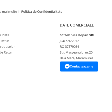
la mai multe in
Politica de Confidentialitate
DATE COMERCIALE
 Plata
SC Tehnica Popan SRL
e Retur
J24/774/2017
Produselor
RO 37579034
de Retur
Str. Margeanului nr.20
Baia Mare, Maramures
Contacteaza-ne