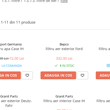
/
1.5.7. Filtre /
1.5.7.3. Filtre de Aer /
Ford
1-
11
din
11
produse
port Germania
Bepco
tru apa Case IH
Filtru aer exterior Ford
Filtru 
00 Lei
72,00 Lei
332,00 Lei
LA COMANDA
1
IN STOC
A IN COS
ADAUGA IN COS
ADAU
Granit Parts
Granit Parts
e aer exterior Deutz-
Filtru aer interior Case IH
Filtru a
Fahr