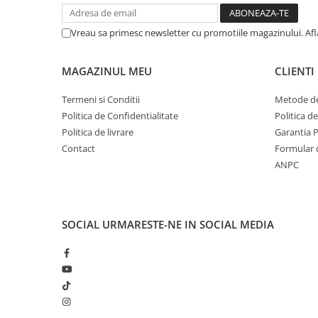
1.6. Electrice
300 Lei - 400 Lei
(1)
400 Lei - 500 Lei
(1)
Vreau sa primesc newsletter cu promotiile magazinului. Af
1.6.1. Acumulatori
MAGAZINUL MEU
CLIENTI
1.6.2. Alternatoare
Termeni si Conditii
Metode de
1.6.3. Instalații de Iluminat
Politica de Confidentialitate
Politica d
Politica de livrare
Garantia 
1.6.4. Demaroare
Contact
Formular 
ANPC
1.6.8. Echipamente & aparate de
masurare/testare
1.6.5. Întrerupătoare
SOCIAL
URMARESTE-NE IN SOCIAL MEDIA
1.6.6 Priza & Stechere
1.6.7. Diverse
1.7. Sisteme de franare