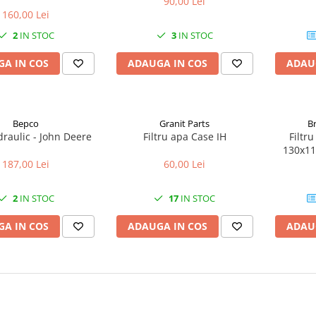
90,00 Lei
160,00 Lei
2
IN STOC
3
IN STOC
A IN COS
ADAUGA IN COS
ADAU
Bepco
Granit Parts
Br
idraulic - John Deere
Filtru apa Case IH
Filtru
130x11
187,00 Lei
60,00 Lei
2
IN STOC
17
IN STOC
A IN COS
ADAUGA IN COS
ADAU