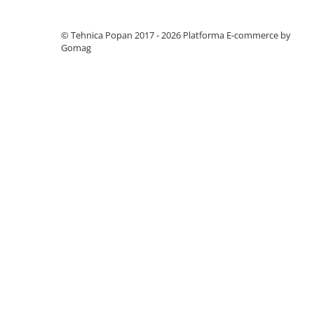
1.7.1 Cablu frana
© Tehnica Popan 2017 - 2026
Platforma E-commerce by
Gomag
1.7.2. Placute de frana
1.7.3. Simeringuri sistem franare
1.7.4. Piese si accesorii frana
1.7.5. O-ring frana
1.8. Transmisie
1.8.1. Prize de putere
1.8.2. Cutii viteze
1.8.3. Ambreiaje
1.8.4. Transmisie punte spate