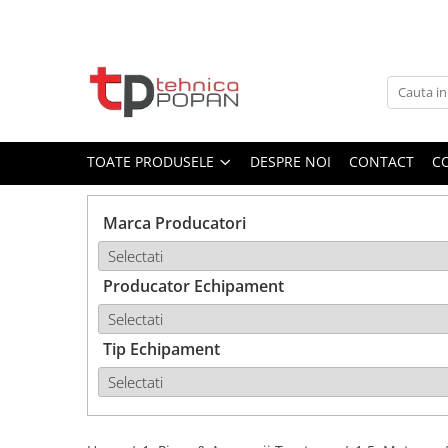
Toate Produsele
1. Piese & Accesorii Tractoare
1.1. Cabina & Caroserie
TOATE PRODUSELE
DESPRE NOI
CONTACT
C
1.1.1. Geamuri
Marca Producatori
1.1.2. Piese caroserie
Producator Echipament
1.1.3. Embleme & Abtibilduri
1.1.4. Climatizare si accesorii
Tip Echipament
1.2. Piese cu Prindere în 3
Puncte si mecanism de ridicare
1.2.1. Prindere in 3 puncte