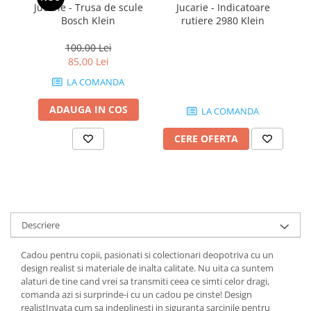
Jucarie - Trusa de scule
Jucarie - Indicatoare
Ju
1.7.2. Placute de frana
Bosch Klein
rutiere 2980 Klein
100,00 Lei
1.7.3. Simeringuri sistem franare
85,00 Lei
1.7.4. Piese si accesorii frana
LA COMANDA
ADAUGA IN COS
LA COMANDA
1.7.5. O-ring frana
1.8. Transmisie
CERE OFERTA
1.8.1. Prize de putere
1.8.2. Cutii viteze
Descriere
1.8.3. Ambreiaje
Cadou pentru copii, pasionati si colectionari deopotriva cu un
1.8.4. Transmisie punte spate
design realist si materiale de inalta calitate. Nu uita ca suntem
alaturi de tine cand vrei sa transmiti ceea ce simti celor dragi,
1.8.5. Transmisie punte fața 2 WD
comanda azi si surprinde-i cu un cadou pe cinste! Design
(2x4)
realistInvata cum sa indeplinesti in siguranta sarcinile pentru