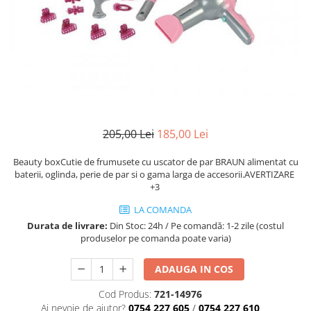
Mănuși
2.4.3. Prese de Balotat
1.5.3. Garnituri
Încălțăminte
2.4.4. Combine
3.9. Roti, role si echipamente
1.5.4. Piese de schimb pentru
de transport
motor si accesorii
2.4.5. Diverse
3.9.1. Roti din cauciuc
2.5. Zootehnie
1.5.5. Pistoane & camasi piston
2.5.1. Adapatori
205,00 Lei
185,00 Lei
1.5.6. Răcire
2.5.2. Garduri electrice
Beauty boxCutie de frumusete cu uscator de par BRAUN alimentat cu
1.5.7. Filtre
baterii, oglinda, perie de par si o gama larga de accesorii.AVERTIZARE
+3
2.5.3 Accesorii animale
1.5.8. Esapamente
LA COMANDA
2.5.4. Accesorii insilozare si
Durata de livrare:
Din Stoc: 24h / Pe comandă: 1-2 zile (costul
1.5.9. Chiulasa si supape
malaxoare furaje
produselor pe comanda poate varia)
1.5.10. Distributie si accesorii
BCS
ADAUGA IN COS
1.6. Electrice
Cod Produs:
721-14976
Deutz-Fahr
Ai nevoie de ajutor?
0754 227 605
/
0754 227 610