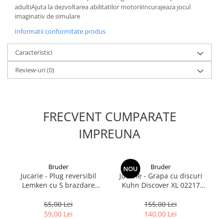
adultiAjuta la dezvoltarea abilitatilor motoriiIncurajeaza jocul
imaginativ de simulare
1.8.6. Transmisie punte fața 4 WD
(4x4)
Informatii conformitate produs
1.8.7. Direcție
Caracteristici
Review-uri
(0)
1.8.8. Cabluri ambreiaj și
transmisie
1.8.9. Pompe ambreiaj
FRECVENT CUMPARATE
1.8.10. Volante
IMPREUNA
1.8.11. Ambreaje lamelare și
elastice
Bruder
Bruder
NOU
Jucarie - Plug reversibil
Jucarie - Grapa cu discuri
Lemken cu 5 brazdare
Kuhn Discover XL 02217
02331 Bruder
Bruder
65,00 Lei
155,00 Lei
59,00 Lei
140,00 Lei