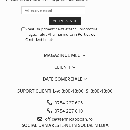
Mănuși
2.4.3. Prese de Balotat
1.5.3. Garnituri
Încălțăminte
2.4.4. Combine
3.9. Roti, role si echipamente
1.5.4. Piese de schimb pentru
de transport
motor si accesorii
Vreau sa primesc newsletter cu promotiile
2.4.5. Diverse
magazinului. Afla mai multe in
Politica de
3.9.1. Roti din cauciuc
2.5. Zootehnie
Confidentialitate
1.5.5. Pistoane & camasi piston
2.5.1. Adapatori
MAGAZINUL MEU
1.5.6. Răcire
2.5.2. Garduri electrice
CLIENTI
1.5.7. Filtre
2.5.3 Accesorii animale
DATE COMERCIALE
1.5.8. Esapamente
SUPORT CLIENTI
L-V: 8:00-18:00, S: 8:00-13:00
2.5.4. Accesorii insilozare si
1.5.9. Chiulasa si supape
malaxoare furaje
0754 227 605
1.5.10. Distributie si accesorii
0754 227 610
BCS
1.6. Electrice
office@tehnicapopan.ro
Deutz-Fahr
SOCIAL
URMARESTE-NE IN SOCIAL MEDIA