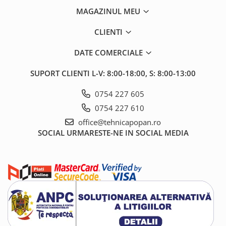
1.6. Electrice
MAGAZINUL MEU
1.6.1. Acumulatori
CLIENTI
DATE COMERCIALE
1.6.2. Alternatoare
SUPORT CLIENTI
L-V: 8:00-18:00, S: 8:00-13:00
1.6.3. Instalații de Iluminat
0754 227 605
1.6.4. Demaroare
0754 227 610
office@tehnicapopan.ro
1.6.8. Echipamente & aparate de
SOCIAL
URMARESTE-NE IN SOCIAL MEDIA
masurare/testare
1.6.5. Întrerupătoare
1.6.6 Priza & Stechere
1.6.7. Diverse
1.7. Sisteme de franare