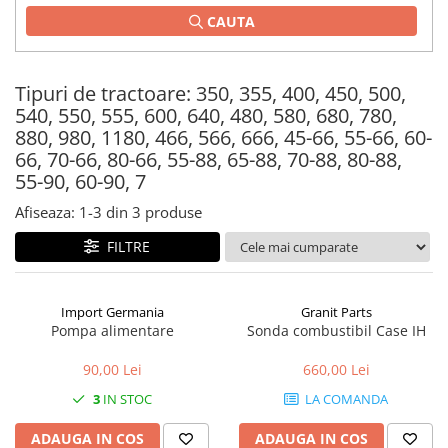
CAUTA
1.2.2. Mecanism de ridicare -
Tiranti si accesorii
1.3. Scaune & Accesorii
Tipuri de tractoare: 350, 355, 400, 450, 500,
540, 550, 555, 600, 640, 480, 580, 680, 780,
880, 980, 1180, 466, 566, 666, 45-66, 55-66, 60-
1.3.1. Scaune
66, 70-66, 80-66, 55-88, 65-88, 70-88, 80-88,
1.4. Sisteme hidraulice pentru
55-90, 60-90, 7
tractoare
Afiseaza:
1-
3
din
3
produse
1.4.1. Pompe hidraulice
FILTRE
1.4.2. Joystick
Import Germania
Granit Parts
1.4.3. Distribuitoare
Pompa alimentare
Sonda combustibil Case IH
1.4.4. Cilindri si accesorii
90,00 Lei
660,00 Lei
1.5. Motoare
3
IN STOC
LA COMANDA
ADAUGA IN COS
ADAUGA IN COS
1.5.1. Combustibili