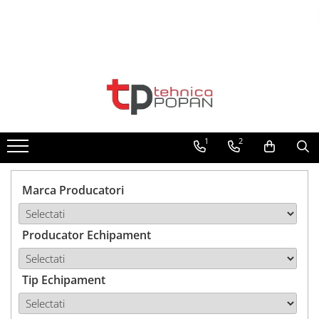
Toate Produsele
1. Piese & Accesorii Tractoare
1.1. Cabina & Caroserie
1
2
1.1.1. Geamuri
1.1.2. Piese caroserie
Marca Producatori
1.1.3. Embleme & Abtibilduri
Producator Echipament
1.1.4. Climatizare si accesorii
1.2. Piese cu Prindere în 3
Puncte si mecanism de ridicare
Tip Echipament
1.2.1. Prindere in 3 puncte