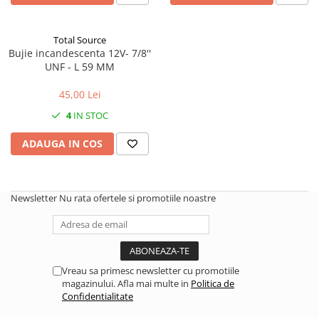
1.5.2. Cuzineti si accesorii
Total Source
Bujie incandescenta 12V- 7/8''
1.5.3. Garnituri
UNF - L 59 MM
45,00 Lei
1.5.4. Piese de schimb pentru
motor si accesorii
4
IN STOC
ADAUGA IN COS
1.5.5. Pistoane & camasi piston
1.5.6. Răcire
Newsletter
Nu rata ofertele si promotiile noastre
1.5.7. Filtre
1.5.8. Esapamente
Vreau sa primesc newsletter cu promotiile
1.5.9. Chiulasa si supape
magazinului. Afla mai multe in
Politica de
Confidentialitate
1.5.10. Distributie si accesorii