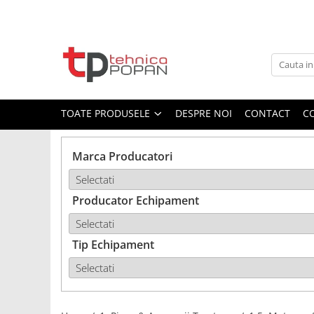
Toate Produsele
1. Piese & Accesorii Tractoare
1.1. Cabina & Caroserie
TOATE PRODUSELE
DESPRE NOI
CONTACT
C
1.1.1. Geamuri
Marca Producatori
1.1.2. Piese caroserie
Producator Echipament
1.1.3. Embleme & Abtibilduri
1.1.4. Climatizare si accesorii
Tip Echipament
1.2. Piese cu Prindere în 3
Puncte si mecanism de ridicare
1.2.1. Prindere in 3 puncte