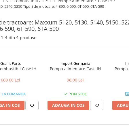
/
1.5.1. Combustibili /
1.5.1.1. Pompe Alimentare /
Case IH /
0, 5240, 5250 Tipuri de motoare: 4-390, 6-590, 6T-590, 6TA-590
 de tractoare: Maxxum 5120, 5130, 5140, 5150, 52
 6-590, 6T-590, 6TA-590
1-
4
din
4
produse
Granit Parts
Import Germania
I
ombustibil Case IH
Pompa alimentare Case IH
Pompa 
660,00 Lei
98,00 Lei
LA COMANDA
1
IN STOC
A IN COS
ADAUGA IN COS
ADAU