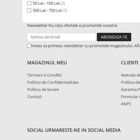
1.6. Electrice
50 Lei - 100 Lei
(2)
500 Lei - 750 Lei
(1)
1.6.1. Acumulatori
Newsletter
Nu rata ofertele si promotiile noastre
1.6.2. Alternatoare
Vreau sa primesc newsletter cu promotiile magazinului. Af
1.6.3. Instalații de Iluminat
1.6.4. Demaroare
MAGAZINUL MEU
CLIENTI
Termeni si Conditii
Metode de
1.6.8. Echipamente & aparate de
Politica de Confidentialitate
Politica d
masurare/testare
Politica de livrare
Garantia 
Contact
Formular 
1.6.5. Întrerupătoare
ANPC
1.6.6 Priza & Stechere
1.6.7. Diverse
SOCIAL
URMARESTE-NE IN SOCIAL MEDIA
1.7. Sisteme de franare