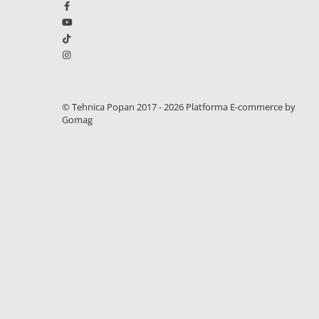
1.7.1 Cablu frana
1.7.2. Placute de frana
1.7.3. Simeringuri sistem franare
© Tehnica Popan 2017 - 2026
Platforma E-commerce by
Gomag
1.7.4. Piese si accesorii frana
1.7.5. O-ring frana
1.8. Transmisie
1.8.1. Prize de putere
1.8.2. Cutii viteze
1.8.3. Ambreiaje
1.8.4. Transmisie punte spate