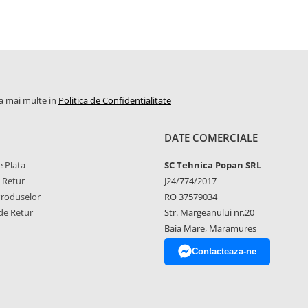
la mai multe in
Politica de Confidentialitate
DATE COMERCIALE
 Plata
SC Tehnica Popan SRL
e Retur
J24/774/2017
Produselor
RO 37579034
de Retur
Str. Margeanului nr.20
Baia Mare, Maramures
Contacteaza-ne