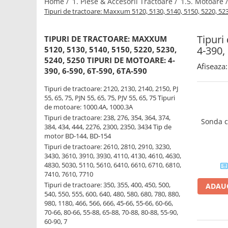
Home /
1. Piese & Accesorii Tractoare /
1.5. Motoare 
Tipuri de tractoare: Maxxum 5120, 5130, 5140, 5150, 5220, 523
1.2.2. Mecanism de ridicare -
Tiranti si accesorii
Tipuri
TIPURI DE TRACTOARE: MAXXUM
1.3. Scaune & Accesorii
4-390,
5120, 5130, 5140, 5150, 5220, 5230,
5240, 5250 TIPURI DE MOTOARE: 4-
Afiseaza:
1.3.1. Scaune
390, 6-590, 6T-590, 6TA-590
1.4. Sisteme hidraulice pentru
Tipuri de tractoare: 2120, 2130, 2140, 2150, PJ
tractoare
55, 65, 75, PJN 55, 65, 75, PJV 55, 65, 75 Tipuri
de motoare: 1000.4A, 1000.3A
1.4.1. Pompe hidraulice
Tipuri de tractoare: 238, 276, 354, 364, 374,
Sonda c
384, 434, 444, 2276, 2300, 2350, 3434 Tip de
motor BD-144, BD-154
1.4.2. Joystick
Tipuri de tractoare: 2610, 2810, 2910, 3230,
3430, 3610, 3910, 3930, 4110, 4130, 4610, 4630,
1.4.3. Distribuitoare
4830, 5030, 5110, 5610, 6410, 6610, 6710, 6810,
7410, 7610, 7710
Tipuri de tractoare: 350, 355, 400, 450, 500,
ADAUG
1.4.4. Cilindri si accesorii
540, 550, 555, 600, 640, 480, 580, 680, 780, 880,
1.5. Motoare
980, 1180, 466, 566, 666, 45-66, 55-66, 60-66,
70-66, 80-66, 55-88, 65-88, 70-88, 80-88, 55-90,
60-90, 7
1.5.1. Combustibili