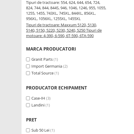
Tipuri de tractoare: 554, 624, 644, 654, 724,
824, 744, 844, 844S, 946, 1046, 1246, 955, 1055,
1.5.2. Cuzineti si accesorii
1255, 1455, 743XL, 745XL, 844XL, 856XL,
956XL, 1056XL, 1255XL, 1455XL
Tipuri de tractoare: Maxxum 5120, 5130,
1.5.3. Garnituri
5140, 5150, 5220, 5230, 5240, 5250 Tipuri de
motoare: 4-390, 6-590, 6T-590, 6TA-590
1.5.4. Piese de schimb pentru
motor si accesorii
MARCA PRODUCATORI
Granit Parts
(1)
1.5.5. Pistoane & camasi piston
Import Germania
(2)
Total Source
(1)
1.5.6. Răcire
PRODUCATOR ECHIPAMENT
1.5.7. Filtre
Case-IH
(3)
1.5.8. Esapamente
Landini
(1)
1.5.9. Chiulasa si supape
PRET
1.5.10. Distributie si accesorii
Sub 50 Lei
(1)