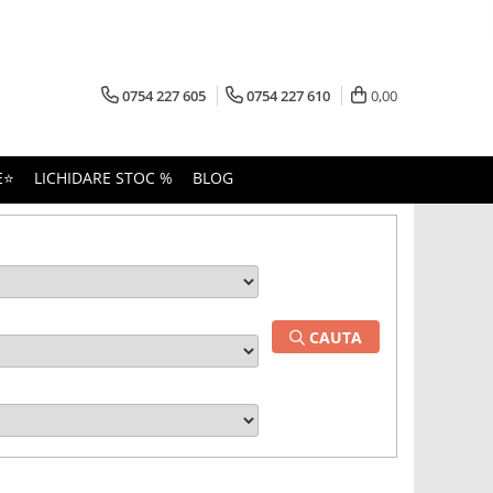
0754 227 605
0754 227 610
0,00
E⭐
LICHIDARE STOC %
BLOG
CAUTA